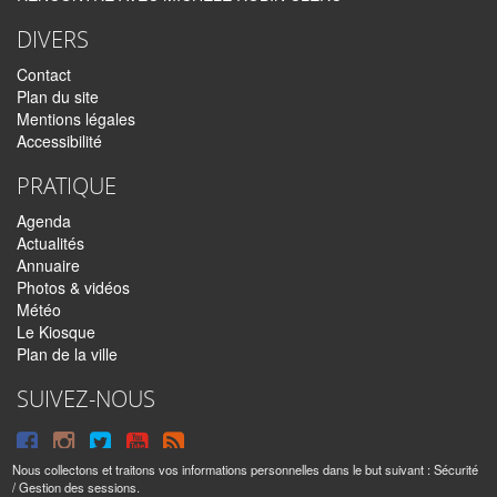
DIVERS
Contact
Plan du site
Mentions légales
Accessibilité
PRATIQUE
Agenda
Actualités
Annuaire
Photos & vidéos
Météo
Le Kiosque
Plan de la ville
SUIVEZ-NOUS
Suivre
Suivre
Suivre
Syndiquer
sur
sur
sur
tout
Nous collectons et traitons vos informations personnelles dans le but suivant :
Sécurité
/ Gestion des sessions
.