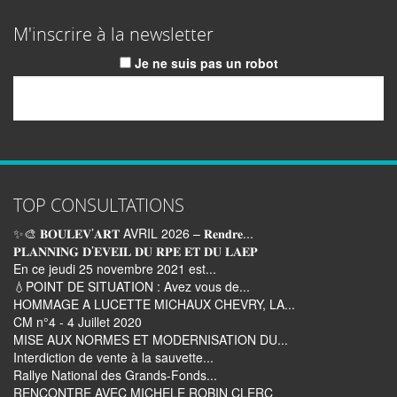
M'inscrire à la newsletter
Je ne suis pas un robot
Email
TOP CONSULTATIONS
✨🎨 𝐁𝐎𝐔𝐋𝐄𝐕’𝐀𝐑𝐓 AVRIL 2026 – 𝐑𝐞𝐧𝐝𝐫𝐞...
𝐏𝐋𝐀𝐍𝐍𝐈𝐍𝐆 𝐃’𝐄𝐕𝐄𝐈𝐋 𝐃𝐔 𝐑𝐏𝐄 𝐄𝐓 𝐃𝐔 𝐋𝐀𝐄𝐏
En ce jeudi 25 novembre 2021 est...
💧POINT DE SITUATION : Avez vous de...
HOMMAGE A LUCETTE MICHAUX CHEVRY, LA...
CM n°4 - 4 Juillet 2020
MISE AUX NORMES ET MODERNISATION DU...
Interdiction de vente à la sauvette...
Rallye National des Grands-Fonds...
RENCONTRE AVEC MICHELE ROBIN CLERC