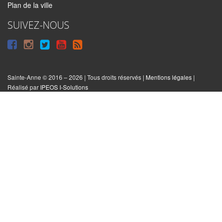
Plan de la ville
SUIVEZ-NOUS
Suivre
Suivre
Suivre
Syndiquer
sur
sur
sur
tout
Facebook
Instagram
Twitter
le
Sainte-Anne © 2016 – 2026 | Tous droits réservés |
Mentions légales
|
|
Réalisé par
IPEOS I-Solutions
site
Réinitialiser
les
cookies