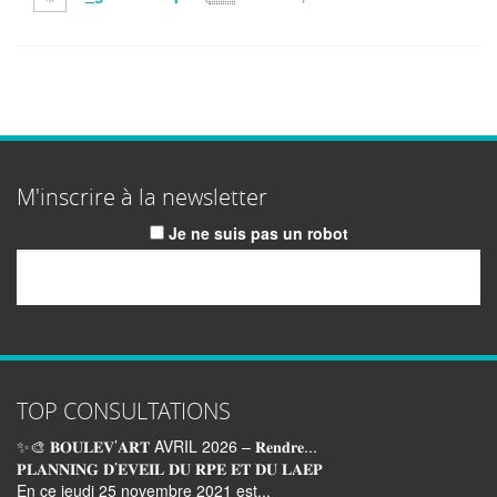
M'inscrire à la newsletter
Je ne suis pas un robot
Email
TOP CONSULTATIONS
✨🎨 𝐁𝐎𝐔𝐋𝐄𝐕’𝐀𝐑𝐓 AVRIL 2026 – 𝐑𝐞𝐧𝐝𝐫𝐞...
𝐏𝐋𝐀𝐍𝐍𝐈𝐍𝐆 𝐃’𝐄𝐕𝐄𝐈𝐋 𝐃𝐔 𝐑𝐏𝐄 𝐄𝐓 𝐃𝐔 𝐋𝐀𝐄𝐏
En ce jeudi 25 novembre 2021 est...