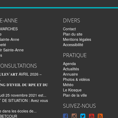
TE-ANNE
DIVERS
EMARCHES
Contact
e
Plan du site
Sainte-Anne
Mentions légales
neté
Accessibilité
ir Sainte-Anne
PRATIQUE
és
Agenda
CONSULTATIONS
Actualités
𝐋𝐄𝐕’𝐀𝐑𝐓 AVRIL 2026 –
Annuaire
.
Photos & vidéos
𝐍𝐆 𝐃’𝐄𝐕𝐄𝐈𝐋 𝐃𝐔 𝐑𝐏𝐄 𝐄𝐓 𝐃𝐔
Météo
Le Kiosque
udi 25 novembre 2021 est...
Plan de la ville
 DE SITUATION : Avez vous
SUIVEZ-NOUS
re dans les écoles de...
Suivre
Suivre
Suivre
Syndi
e BETCOUR