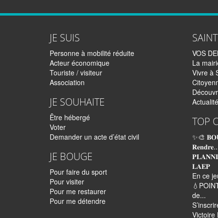
JE SUIS
SAIN
Personne à mobilité réduite
VOS D
Acteur économique
La mairi
Touriste / visiteur
Vivre à 
Association
Citoyen
Découvr
JE SOUHAITE
Actualit
Être hébergé
TOP 
Voter
Demander un acte d’état civil
✨🎨 𝐁𝐎
𝐑𝐞𝐧𝐝𝐫𝐞..
JE BOUGE
𝐏𝐋𝐀𝐍𝐍
𝐋𝐀𝐄𝐏
Pour faire du sport
En ce je
Pour visiter
💧POINT
Pour me restaurer
de...
Pour me détendre
S’inscri
Victoir