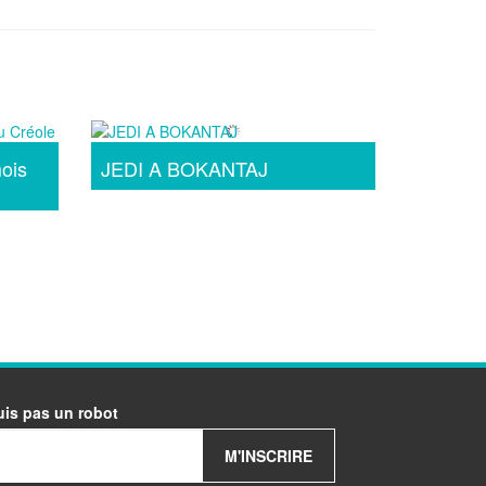
ois
JEDI A BOKANTAJ
uis pas un robot
M'INSCRIRE