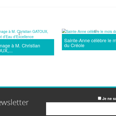
Sainte-Anne célèbre le m
du Créole
age à M. Christian
UX,...
Je ne s
ewsletter
Email