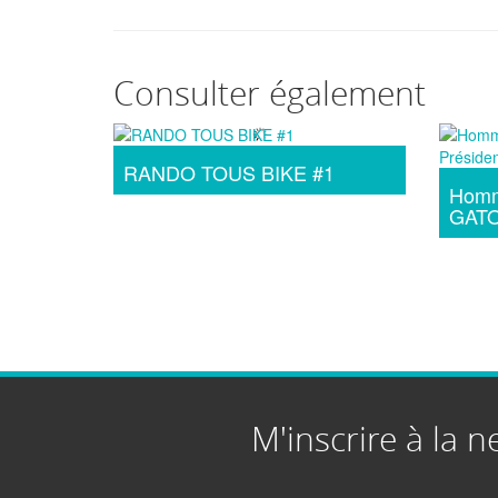
Consulter également
RANDO TOUS BIKE #1
Homm
GATO
M'inscrire à la n