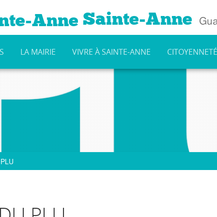
Sainte-Anne
Gua
S
LA MAIRIE
VIVRE À SAINTE-ANNE
CITOYENNET
 PLU
DU PLU