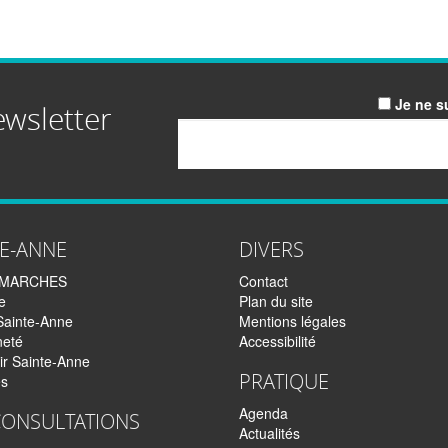
Je ne s
ewsletter
Email
TE-ANNE
DIVERS
EMARCHES
Contact
e
Plan du site
Sainte-Anne
Mentions légales
neté
Accessibilité
ir Sainte-Anne
PRATIQUE
és
Agenda
CONSULTATIONS
Actualités