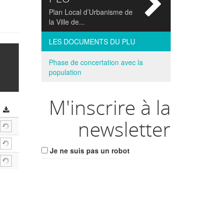
si
Plan Local d’Urbanisme de
la Ville de...
LES DOCUMENTS DU PLU
Phase de concertation avec la
population
M'inscrire à la
consulter
newsletter
Télécharger
Télécharger
Je ne suis pas un robot
Télécharger
Email
M'INSCRIRE