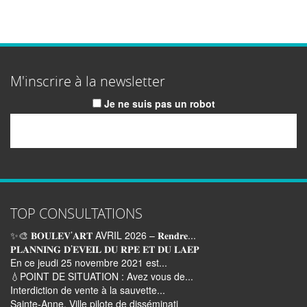
M'inscrire à la newsletter
Je ne suis pas un robot
Email
TOP CONSULTATIONS
✨🎨 𝐁𝐎𝐔𝐋𝐄𝐕’𝐀𝐑𝐓 AVRIL 2026 – 𝐑𝐞𝐧𝐝𝐫𝐞...
𝐏𝐋𝐀𝐍𝐍𝐈𝐍𝐆 𝐃’𝐄𝐕𝐄𝐈𝐋 𝐃𝐔 𝐑𝐏𝐄 𝐄𝐓 𝐃𝐔 𝐋𝐀𝐄𝐏
En ce jeudi 25 novembre 2021 est...
💧POINT DE SITUATION : Avez vous de...
Interdiction de vente à la sauvette...
Sainte-Anne, Ville pilote de disséminati