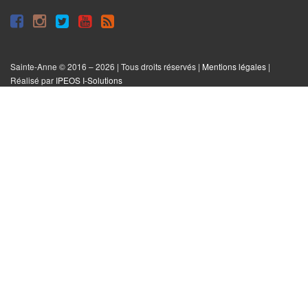
Suivre
Suivre
Suivre
Syndiquer
sur
sur
sur
tout
Facebook
Instagram
Twitter
le
Sainte-Anne © 2016 – 2026 | Tous droits réservés |
Mentions légales
|
|
Réalisé par
IPEOS I-Solutions
site
Réinitialiser
les
cookies