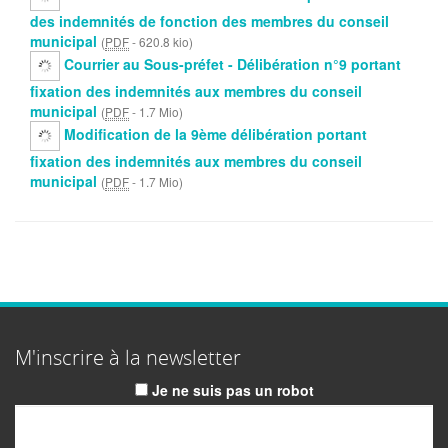
des indemnités de fonction des membres du conseil
municipal
(
PDF
-
620.8 kio
)
Courrier au Sous-préfet - Délibération n°9 portant
fixation des indemnités aux membres du conseil
municipal
(
PDF
-
1.7 Mio
)
Modification de la 9ème délibération portant
fixation des indemnités aux membres du conseil
municipal
(
PDF
-
1.7 Mio
)
M'inscrire à la newsletter
Je ne suis pas un robot
Email