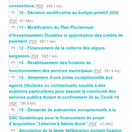
conventions
(
PDF
-
495.1 kio
)
10 - Décision modificative au budget primitif 2020
(
PDF
-
8.1 Mio
)
11 - Modification du Plan Pluriannuel
d’Investissement Durables et approbation des crédits de
paiement
(
PDF
-
581.1 kio
)
12 - Financement de la collecte des algues
sargasses
(
PDF
-
562.1 kio
)
13 - Rétablissement des horaires de
fonctionnement des services municipaux
(
PDF
-
551.6 kio
)
14 - Versement d’une prime exceptionnelle aux
agents (titulaires ou contractuels) soumis à des
sujetions particulières pour assurer la continuité des
services publics durant le confinement lié au Covid-19
(
PDF
-
795.4 kio
)
15 - Demande de subvention exceptionnelle à la
DAC Guadeloupe pour le financement du projet
d’acquisition "Lirévivre à Sainte-Anne"
(
PDF
-
4.5 Mio
)
Annulation de la 9ème délibération portant fixation