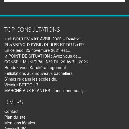
TOP CONSULTATIONS
✨🎨 𝐁𝐎𝐔𝐋𝐄𝐕’𝐀𝐑𝐓 AVRIL 2026 – 𝐑𝐞𝐧𝐝𝐫𝐞...
𝐏𝐋𝐀𝐍𝐍𝐈𝐍𝐆 𝐃’𝐄𝐕𝐄𝐈𝐋 𝐃𝐔 𝐑𝐏𝐄 𝐄𝐓 𝐃𝐔 𝐋𝐀𝐄𝐏
En ce jeudi 25 novembre 2021 est...
💧POINT DE SITUATION : Avez vous de...
CONSEIL MUNICIPAL N°2 DU 29 AVRIL 2026
Rendez-vous Karukéra Logement
Félicitations aux nouveaux bacheliers
S’inscrire dans les écoles de...
Victoire BETCOUR
MARCHÉ AUX PLANTES : fonctionnement,...
DIVERS
Contact
Plan du site
Mentions légales
Accessibilité