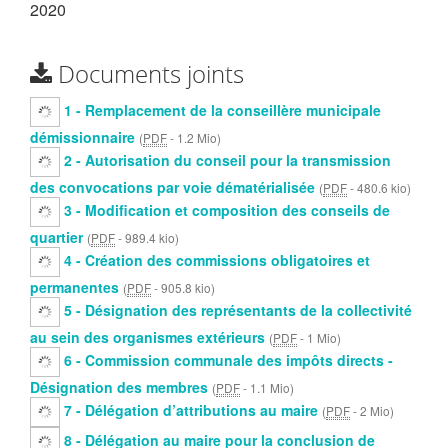
2020
Documents joints
1 - Remplacement de la conseillère municipale
démissionnaire
(
PDF
-
1.2 Mio
)
2 - Autorisation du conseil pour la transmission
des convocations par voie dématérialisée
(
PDF
-
480.6 kio
)
3 - Modification et composition des conseils de
quartier
(
PDF
-
989.4 kio
)
4 - Création des commissions obligatoires et
permanentes
(
PDF
-
905.8 kio
)
5 - Désignation des représentants de la collectivité
au sein des organismes extérieurs
(
PDF
-
1 Mio
)
6 - Commission communale des impôts directs -
Désignation des membres
(
PDF
-
1.1 Mio
)
7 - Délégation d’attributions au maire
(
PDF
-
2 Mio
)
8 - Délégation au maire pour la conclusion de