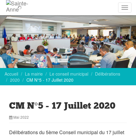
Affich
la
navig
Accueil
La mairie
Le conseil municipal
Délibérations
2020
CM N°5 - 17 Juillet 2020
CM N°5 - 17 Juillet 2020
Mai 2022
Délibérations du 5ème Conseil municipal du 17 juillet