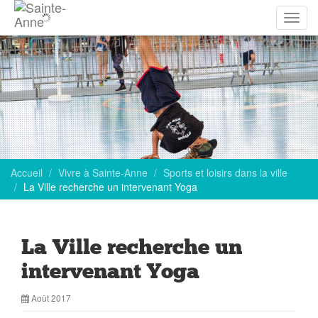
Affich
la
navig
Accueil
Vivre à Sainte-Anne
Sports et loisirs dans la ville
La Ville recherche un intervenant Yoga
La Ville recherche un
intervenant Yoga
Août 2017