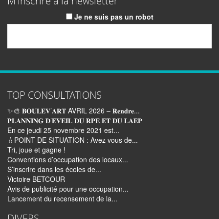
M'inscrire à la newsletter
Je ne suis pas un robot
Email
TOP CONSULTATIONS
✨🎨 𝐁𝐎𝐔𝐋𝐄𝐕’𝐀𝐑𝐓 AVRIL 2026 – 𝐑𝐞𝐧𝐝𝐫𝐞...
𝐏𝐋𝐀𝐍𝐍𝐈𝐍𝐆 𝐃’𝐄𝐕𝐄𝐈𝐋 𝐃𝐔 𝐑𝐏𝐄 𝐄𝐓 𝐃𝐔 𝐋𝐀𝐄𝐏
En ce jeudi 25 novembre 2021 est...
💧POINT DE SITUATION : Avez vous de...
Tri, joue et gagne !
Conventions d’occupation des locaux...
S’inscrire dans les écoles de...
Victoire BETCOUR
Avis de publicité pour une occupation...
Lancement du recensement de la...
DIVERS