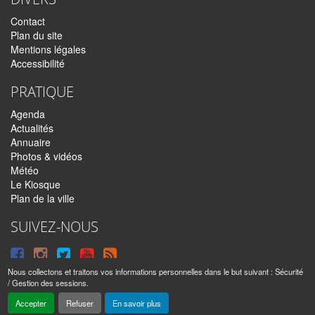
Contact
Plan du site
Mentions légales
Accessibilité
PRATIQUE
Agenda
Actualités
Annuaire
Photos & vidéos
Météo
Le Kiosque
Plan de la ville
SUIVEZ-NOUS
Suivre
Suivre
Suivre
Syndiquer
sur
sur
sur
tout
Nous collectons et traitons vos informations personnelles dans le but suivant :
Sécurité
/ Gestion des sessions
.
Facebook
Instagram
Twitter
le
Sainte-Anne © 2016 – 2026 | Tous droits réservés |
Mentions légales
|
Accepter
Refuser
En savoir plus
|
Réalisé par
IPEOS I-Solutions