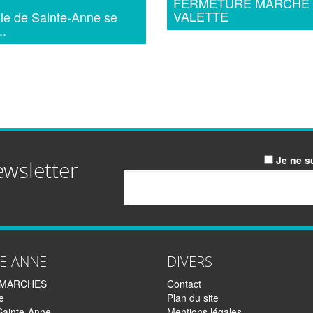
FERMETURE MARCHE
VALETTE
lle de Sainte-Anne se
..
Je ne s
ewsletter
Email
TE-ANNE
DIVERS
EMARCHES
Contact
e
Plan du site
Sainte-Anne
Mentions légales