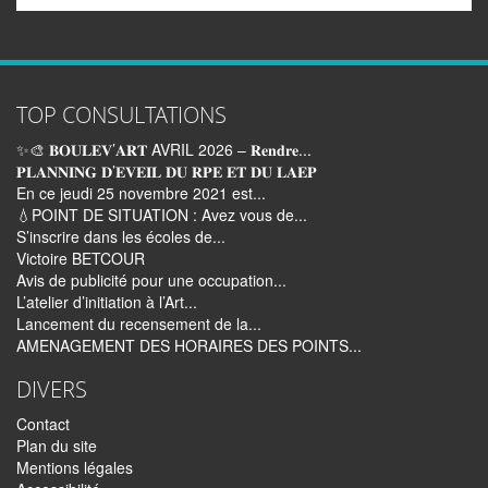
TOP CONSULTATIONS
✨🎨 𝐁𝐎𝐔𝐋𝐄𝐕’𝐀𝐑𝐓 AVRIL 2026 – 𝐑𝐞𝐧𝐝𝐫𝐞...
𝐏𝐋𝐀𝐍𝐍𝐈𝐍𝐆 𝐃’𝐄𝐕𝐄𝐈𝐋 𝐃𝐔 𝐑𝐏𝐄 𝐄𝐓 𝐃𝐔 𝐋𝐀𝐄𝐏
En ce jeudi 25 novembre 2021 est...
💧POINT DE SITUATION : Avez vous de...
S’inscrire dans les écoles de...
Victoire BETCOUR
Avis de publicité pour une occupation...
L’atelier d’initiation à l’Art...
Lancement du recensement de la...
AMENAGEMENT DES HORAIRES DES POINTS...
DIVERS
Contact
Plan du site
Mentions légales