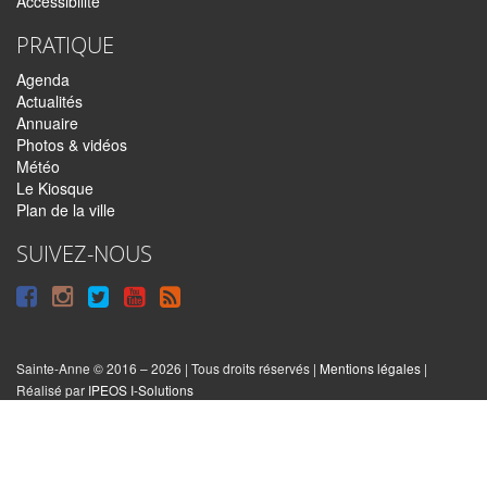
Accessibilité
PRATIQUE
Agenda
Actualités
Annuaire
Photos & vidéos
Météo
Le Kiosque
Plan de la ville
SUIVEZ-NOUS
Suivre
Suivre
Suivre
Syndiquer
sur
sur
sur
tout
Facebook
Instagram
Twitter
le
Sainte-Anne © 2016 – 2026 | Tous droits réservés |
Mentions légales
|
|
Réalisé par
IPEOS I-Solutions
site
Réinitialiser
les
cookies