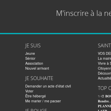
M'inscrire à la n
JE SUIS
SAIN
Jeune
VOS D
Sénior
La mairi
Association
Vivre à 
Nouvel arrivant
Citoyen
Découvr
JE SOUHAITE
Actualit
Demander un acte d’état civil
TOP 
Voter
Être hébergé
✨🎨 𝐁𝐎
Me marier / me pacser
𝐑𝐞𝐧𝐝𝐫𝐞..
𝐏𝐋𝐀𝐍𝐍
JE BOUGE
𝐋𝐀𝐄𝐏