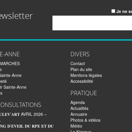
Je ne s
ewsletter
Email
TE-ANNE
DIVERS
EMARCHES
Contact
e
Plan du site
Sainte-Anne
Mentions légales
neté
Accessibilité
ir Sainte-Anne
PRATIQUE
és
Agenda
CONSULTATIONS
Actualités
𝐋𝐄𝐕’𝐀𝐑𝐓 AVRIL 2026 –
Annuaire
.
Photos & vidéos
𝐍𝐆 𝐃’𝐄𝐕𝐄𝐈𝐋 𝐃𝐔 𝐑𝐏𝐄 𝐄𝐓 𝐃𝐔
Météo
Le Kiosque