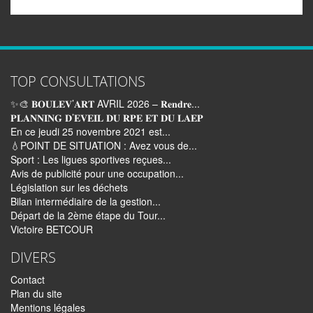
TOP CONSULTATIONS
✨🎨 𝐁𝐎𝐔𝐋𝐄𝐕’𝐀𝐑𝐓 AVRIL 2026 – 𝐑𝐞𝐧𝐝𝐫𝐞...
𝐏𝐋𝐀𝐍𝐍𝐈𝐍𝐆 𝐃’𝐄𝐕𝐄𝐈𝐋 𝐃𝐔 𝐑𝐏𝐄 𝐄𝐓 𝐃𝐔 𝐋𝐀𝐄𝐏
En ce jeudi 25 novembre 2021 est...
💧POINT DE SITUATION : Avez vous de...
Sport : Les ligues sportives reçues...
Avis de publicité pour une occupation...
Législation sur les déchets
Bilan intermédiaire de la gestion...
Départ de la 2ème étape du Tour...
Victoire BETCOUR
DIVERS
Contact
Plan du site
Mentions légales