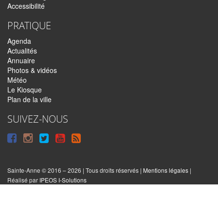
Accessibilité
PRATIQUE
Agenda
Actualités
Annuaire
Photos & vidéos
Météo
Le Kiosque
Plan de la ville
SUIVEZ-NOUS
Suivre
Suivre
Suivre
Syndiquer
sur
sur
sur
tout
Facebook
Instagram
Twitter
le
Sainte-Anne © 2016 – 2026 | Tous droits réservés |
Mentions légales
|
|
Réalisé par
IPEOS I-Solutions
site
Réinitialiser
les
cookies