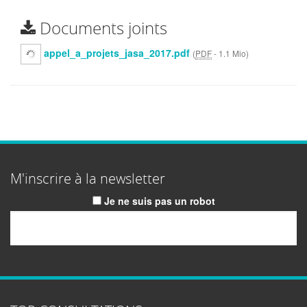
Documents joints
appel_a_projets_jasa_2017.pdf
(
PDF
-
1.1 Mio
)
M'inscrire à la newsletter
Je ne suis pas un robot
Email