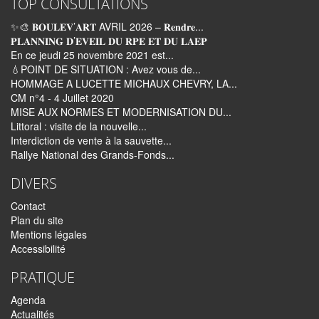
TOP CONSULTATIONS
✨🎨 𝐁𝐎𝐔𝐋𝐄𝐕’𝐀𝐑𝐓 AVRIL 2026 – 𝐑𝐞𝐧𝐝𝐫𝐞...
𝐏𝐋𝐀𝐍𝐍𝐈𝐍𝐆 𝐃’𝐄𝐕𝐄𝐈𝐋 𝐃𝐔 𝐑𝐏𝐄 𝐄𝐓 𝐃𝐔 𝐋𝐀𝐄𝐏
En ce jeudi 25 novembre 2021 est...
💧POINT DE SITUATION : Avez vous de...
HOMMAGE A LUCETTE MICHAUX CHEVRY, LA...
CM n°4 - 4 Juillet 2020
MISE AUX NORMES ET MODERNISATION DU...
Littoral : visite de la nouvelle...
Interdiction de vente à la sauvette...
Rallye National des Grands-Fonds...
DIVERS
Contact
Plan du site
Mentions légales
Accessibilité
PRATIQUE
Agenda
Actualités