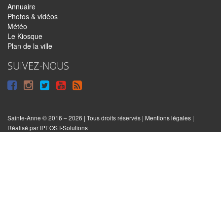
Annuaire
Photos & vidéos
Météo
Le Kiosque
Plan de la ville
SUIVEZ-NOUS
Suivre
Suivre
Suivre
Syndiquer
sur
sur
sur
tout
Facebook
Instagram
Twitter
le
Sainte-Anne © 2016 – 2026 | Tous droits réservés |
Mentions légales
|
|
Réalisé par
IPEOS I-Solutions
site
Réinitialiser
les
cookies