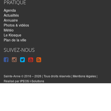
PRATIQUE
Agenda
Actualités
Annuaire
Photos & vidéos
Météo
Le Kiosque
Plan de la ville
SUIVEZ-NOUS
Suivre
Suivre
Suivre
Syndiquer
sur
sur
sur
tout
Facebook
Instagram
Twitter
le
Sainte-Anne © 2016 – 2026 | Tous droits réservés |
Mentions légales
|
|
Réalisé par
IPEOS I-Solutions
site
Réinitialiser
les
cookies