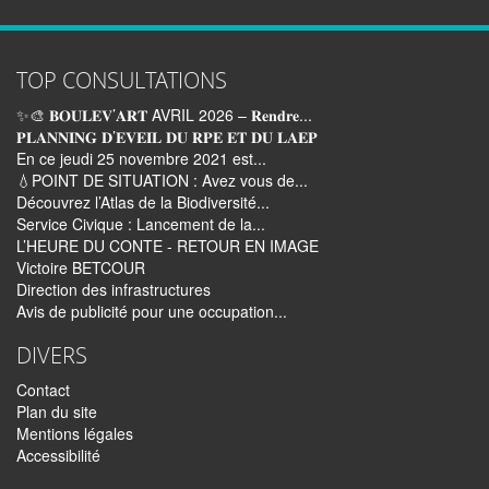
TOP CONSULTATIONS
✨🎨 𝐁𝐎𝐔𝐋𝐄𝐕’𝐀𝐑𝐓 AVRIL 2026 – 𝐑𝐞𝐧𝐝𝐫𝐞...
𝐏𝐋𝐀𝐍𝐍𝐈𝐍𝐆 𝐃’𝐄𝐕𝐄𝐈𝐋 𝐃𝐔 𝐑𝐏𝐄 𝐄𝐓 𝐃𝐔 𝐋𝐀𝐄𝐏
En ce jeudi 25 novembre 2021 est...
💧POINT DE SITUATION : Avez vous de...
Découvrez l’Atlas de la Biodiversité...
Service Civique : Lancement de la...
L’HEURE DU CONTE - RETOUR EN IMAGE
Victoire BETCOUR
Direction des infrastructures
Avis de publicité pour une occupation...
DIVERS
Contact
Plan du site
Mentions légales
Accessibilité