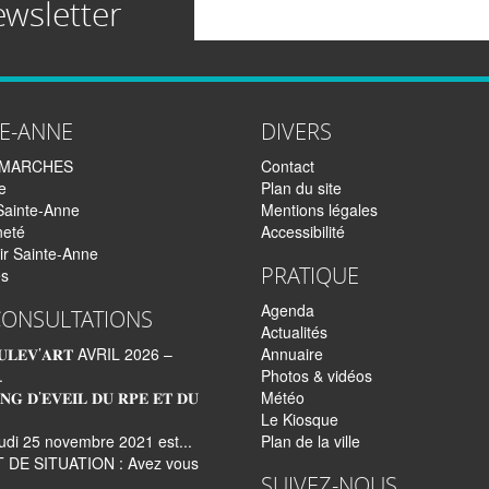
ewsletter
TE-ANNE
DIVERS
EMARCHES
Contact
e
Plan du site
Sainte-Anne
Mentions légales
neté
Accessibilité
ir Sainte-Anne
PRATIQUE
és
Agenda
CONSULTATIONS
Actualités
𝐋𝐄𝐕’𝐀𝐑𝐓 AVRIL 2026 –
Annuaire
.
Photos & vidéos
𝐍𝐆 𝐃’𝐄𝐕𝐄𝐈𝐋 𝐃𝐔 𝐑𝐏𝐄 𝐄𝐓 𝐃𝐔
Météo
Le Kiosque
udi 25 novembre 2021 est...
Plan de la ville
 DE SITUATION : Avez vous
SUIVEZ-NOUS