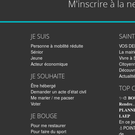
M'inscrire à la n
JE SUIS
SAIN
Personne à mobilité réduite
VOS D
Sénior
La mairi
Jeune
Vivre à 
Acteur économique
Citoyen
Découvr
JE SOUHAITE
Actualit
Être hébergé
TOP 
Demander un acte d’état civil
Me marier / me pacser
✨🎨 𝐁𝐎
Voter
𝐑𝐞𝐧𝐝𝐫𝐞..
𝐏𝐋𝐀𝐍𝐍
JE BOUGE
𝐋𝐀𝐄𝐏
En ce je
Pour me restaurer
💧POINT
Pour faire du sport
de...