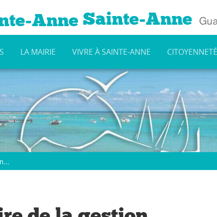
Sainte-Anne
Gua
S
LA MAIRIE
VIVRE À SAINTE-ANNE
CITOYENNET
n...
re de la gestion