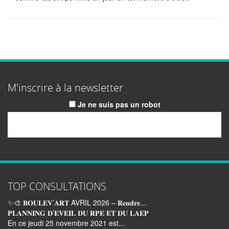
M'inscrire à la newsletter
Je ne suis pas un robot
Email
TOP CONSULTATIONS
✨🎨 𝐁𝐎𝐔𝐋𝐄𝐕’𝐀𝐑𝐓 AVRIL 2026 – 𝐑𝐞𝐧𝐝𝐫𝐞...
𝐏𝐋𝐀𝐍𝐍𝐈𝐍𝐆 𝐃’𝐄𝐕𝐄𝐈𝐋 𝐃𝐔 𝐑𝐏𝐄 𝐄𝐓 𝐃𝐔 𝐋𝐀𝐄𝐏
En ce jeudi 25 novembre 2021 est...