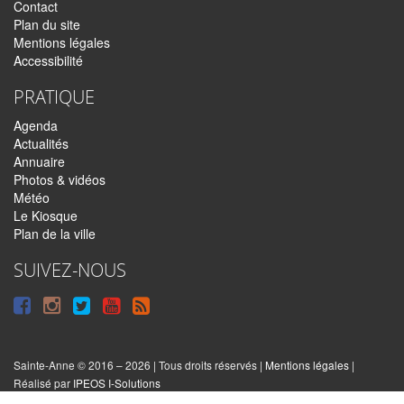
Contact
Plan du site
Mentions légales
Accessibilité
PRATIQUE
Agenda
Actualités
Annuaire
Photos & vidéos
Météo
Le Kiosque
Plan de la ville
SUIVEZ-NOUS
Suivre
Suivre
Suivre
Syndiquer
sur
sur
sur
tout
Facebook
Instagram
Twitter
le
Sainte-Anne © 2016 – 2026 | Tous droits réservés |
Mentions légales
|
|
Réalisé par
IPEOS I-Solutions
site
Réinitialiser