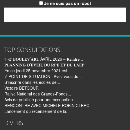
Je ne suis pas un robot
Email
TOP CONSULTATIONS
✨🎨 𝐁𝐎𝐔𝐋𝐄𝐕’𝐀𝐑𝐓 AVRIL 2026 – 𝐑𝐞𝐧𝐝𝐫𝐞...
𝐏𝐋𝐀𝐍𝐍𝐈𝐍𝐆 𝐃’𝐄𝐕𝐄𝐈𝐋 𝐃𝐔 𝐑𝐏𝐄 𝐄𝐓 𝐃𝐔 𝐋𝐀𝐄𝐏
En ce jeudi 25 novembre 2021 est...
💧POINT DE SITUATION : Avez vous de...
S’inscrire dans les écoles de...
Victoire BETCOUR
Rallye National des Grands-Fonds...
Avis de publicité pour une occupation...
RENCONTRE AVEC MICHELE ROBIN CLERC
Lancement du recensement de la...
DIVERS