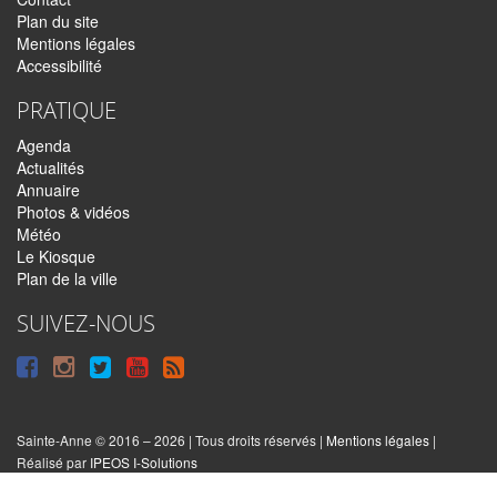
Plan du site
Mentions légales
Accessibilité
PRATIQUE
Agenda
Actualités
Annuaire
Photos & vidéos
Météo
Le Kiosque
Plan de la ville
SUIVEZ-NOUS
Suivre
Suivre
Suivre
Syndiquer
sur
sur
sur
tout
Facebook
Instagram
Twitter
le
Sainte-Anne © 2016 – 2026 | Tous droits réservés |
Mentions légales
|
|
Réalisé par
IPEOS I-Solutions
site
Réinitialiser