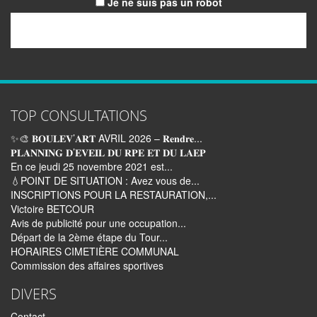
Je ne suis pas un robot
Email
TOP CONSULTATIONS
✨🎨 𝐁𝐎𝐔𝐋𝐄𝐕’𝐀𝐑𝐓 AVRIL 2026 – 𝐑𝐞𝐧𝐝𝐫𝐞...
𝐏𝐋𝐀𝐍𝐍𝐈𝐍𝐆 𝐃’𝐄𝐕𝐄𝐈𝐋 𝐃𝐔 𝐑𝐏𝐄 𝐄𝐓 𝐃𝐔 𝐋𝐀𝐄𝐏
En ce jeudi 25 novembre 2021 est...
💧POINT DE SITUATION : Avez vous de...
INSCRIPTIONS POUR LA RESTAURATION,...
Victoire BETCOUR
Avis de publicité pour une occupation...
Départ de la 2ème étape du Tour...
HORAIRES CIMETIÈRE COMMUNAL
Commission des affaires sportives
DIVERS
Contact