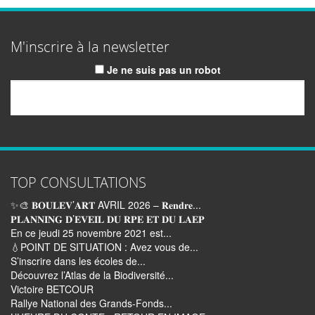
M'inscrire à la newsletter
Je ne suis pas un robot
Email
TOP CONSULTATIONS
✨🎨 𝐁𝐎𝐔𝐋𝐄𝐕’𝐀𝐑𝐓 AVRIL 2026 – 𝐑𝐞𝐧𝐝𝐫𝐞...
𝐏𝐋𝐀𝐍𝐍𝐈𝐍𝐆 𝐃’𝐄𝐕𝐄𝐈𝐋 𝐃𝐔 𝐑𝐏𝐄 𝐄𝐓 𝐃𝐔 𝐋𝐀𝐄𝐏
En ce jeudi 25 novembre 2021 est...
💧POINT DE SITUATION : Avez vous de...
S’inscrire dans les écoles de...
Découvrez l’Atlas de la Biodiversité...
Victoire BETCOUR
Rallye National des Grands-Fonds...