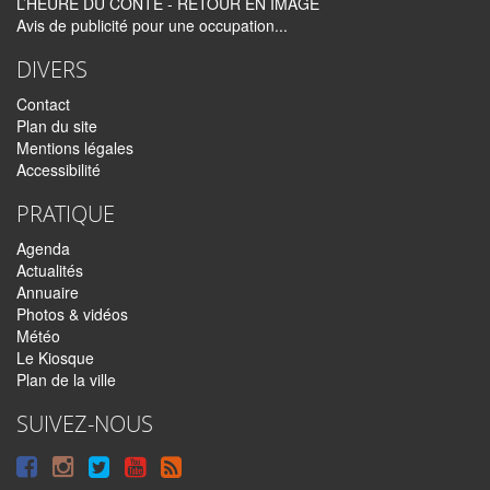
L’HEURE DU CONTE - RETOUR EN IMAGE
Avis de publicité pour une occupation...
DIVERS
Contact
Plan du site
Mentions légales
Accessibilité
PRATIQUE
Agenda
Actualités
Annuaire
Photos & vidéos
Météo
Le Kiosque
Plan de la ville
SUIVEZ-NOUS
Suivre
Suivre
Suivre
Syndiquer