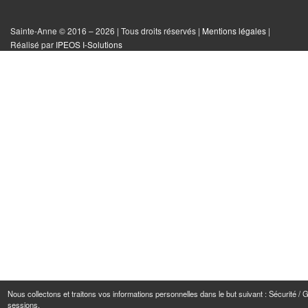
sur
sur
sur
tout
Facebook
Instagram
Twitter
le
Sainte-Anne © 2016 – 2026 | Tous droits réservés |
Mentions légales
|
|
Réalisé par
IPEOS I-Solutions
site
Réinitialiser
les
cookies
Nous collectons et traitons vos informations personnelles dans le but suivant :
Sécurité / 
sessions
.