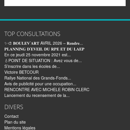
TOP CONSULTATIONS
✨🎨 𝐁𝐎𝐔𝐋𝐄𝐕’𝐀𝐑𝐓 AVRIL 2026 – 𝐑𝐞𝐧𝐝𝐫𝐞...
𝐏𝐋𝐀𝐍𝐍𝐈𝐍𝐆 𝐃’𝐄𝐕𝐄𝐈𝐋 𝐃𝐔 𝐑𝐏𝐄 𝐄𝐓 𝐃𝐔 𝐋𝐀𝐄𝐏
En ce jeudi 25 novembre 2021 est...
💧POINT DE SITUATION : Avez vous de...
S’inscrire dans les écoles de...
Victoire BETCOUR
Rallye National des Grands-Fonds...
Avis de publicité pour une occupation...
RENCONTRE AVEC MICHELE ROBIN CLERC
Lancement du recensement de la...
DIVERS
Contact
Plan du site
Mentions légales