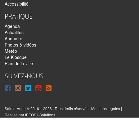
Accessibilité
PRATIQUE
Agenda
Actualités
Annuaire
Photos & vidéos
Météo
Le Kiosque
Plan de la ville
SUIVEZ-NOUS
Suivre
Suivre
Suivre
Syndiquer
sur
sur
sur
tout
Facebook
Instagram
Twitter
le
Sainte-Anne © 2016 – 2026 | Tous droits réservés |
Mentions légales
|
|
Réalisé par
IPEOS I-Solutions
site
Réinitialiser
les
cookies