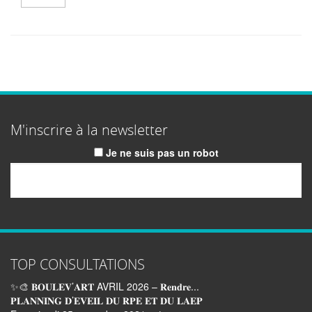
M'inscrire à la newsletter
Je ne suis pas un robot
Email
TOP CONSULTATIONS
✨🎨 𝐁𝐎𝐔𝐋𝐄𝐕’𝐀𝐑𝐓 AVRIL 2026 – 𝐑𝐞𝐧𝐝𝐫𝐞...
𝐏𝐋𝐀𝐍𝐍𝐈𝐍𝐆 𝐃’𝐄𝐕𝐄𝐈𝐋 𝐃𝐔 𝐑𝐏𝐄 𝐄𝐓 𝐃𝐔 𝐋𝐀𝐄𝐏