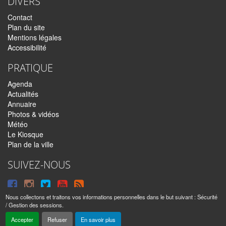
DIVERS
Contact
Plan du site
Mentions légales
Accessibilité
PRATIQUE
Agenda
Actualités
Annuaire
Photos & vidéos
Météo
Le Kiosque
Plan de la ville
SUIVEZ-NOUS
Suivre
Suivre
Suivre
Syndiquer
sur
sur
sur
tout
Nous collectons et traitons vos informations personnelles dans le but suivant :
Sécurité
/ Gestion des sessions
.
Facebook
Instagram
Twitter
le
Sainte-Anne © 2016 – 2026 | Tous droits réservés |
Mentions légales
|
Accepter
Refuser
En savoir plus