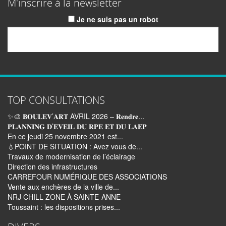
M'inscrire à la newsletter
Je ne suis pas un robot
Email
TOP CONSULTATIONS
✨🎨 𝐁𝐎𝐔𝐋𝐄𝐕’𝐀𝐑𝐓 AVRIL 2026 – 𝐑𝐞𝐧𝐝𝐫𝐞...
𝐏𝐋𝐀𝐍𝐍𝐈𝐍𝐆 𝐃’𝐄𝐕𝐄𝐈𝐋 𝐃𝐔 𝐑𝐏𝐄 𝐄𝐓 𝐃𝐔 𝐋𝐀𝐄𝐏
En ce jeudi 25 novembre 2021 est...
💧POINT DE SITUATION : Avez vous de...
Travaux de modernisation de l’éclairage
Direction des infrastructures
CARREFOUR NUMÉRIQUE DES ASSOCIATIONS
Vente aux enchères de la ville de...
NRJ CHILL ZONE À SAINTE-ANNE
Toussaint : les dispositions prises...