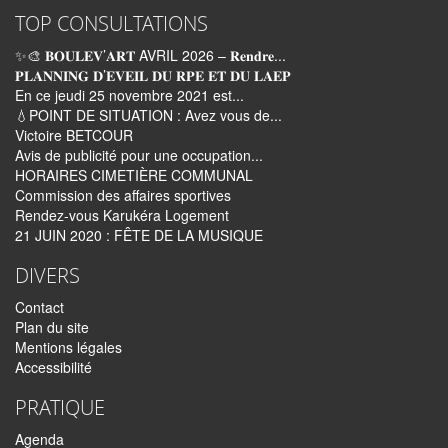
TOP CONSULTATIONS
✨🎨 𝐁𝐎𝐔𝐋𝐄𝐕’𝐀𝐑𝐓 AVRIL 2026 – 𝐑𝐞𝐧𝐝𝐫𝐞...
𝐏𝐋𝐀𝐍𝐍𝐈𝐍𝐆 𝐃’𝐄𝐕𝐄𝐈𝐋 𝐃𝐔 𝐑𝐏𝐄 𝐄𝐓 𝐃𝐔 𝐋𝐀𝐄𝐏
En ce jeudi 25 novembre 2021 est...
💧POINT DE SITUATION : Avez vous de...
Victoire BETCOUR
Avis de publicité pour une occupation...
HORAIRES CIMETIÈRE COMMUNAL
Commission des affaires sportives
Rendez-vous Karukéra Logement
21 JUIN 2020 : FÊTE DE LA MUSIQUE
DIVERS
Contact
Plan du site
Mentions légales
Accessibilité
PRATIQUE
Agenda