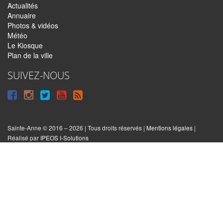
Actualités
Annuaire
Photos & vidéos
Météo
Le Kiosque
Plan de la ville
SUIVEZ-NOUS
Suivre
Suivre
Suivre
Syndiquer
sur
sur
sur
tout
Facebook
Instagram
Twitter
le
Sainte-Anne © 2016 – 2026 | Tous droits réservés |
Mentions légales
|
|
Réalisé par
IPEOS I-Solutions
site
Réinitialiser
les
cookies