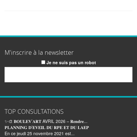
M'inscrire à la newsletter
Je ne suis pas un robot
Email
TOP CONSULTATIONS
✨🎨 𝐁𝐎𝐔𝐋𝐄𝐕’𝐀𝐑𝐓 AVRIL 2026 – 𝐑𝐞𝐧𝐝𝐫𝐞...
𝐏𝐋𝐀𝐍𝐍𝐈𝐍𝐆 𝐃’𝐄𝐕𝐄𝐈𝐋 𝐃𝐔 𝐑𝐏𝐄 𝐄𝐓 𝐃𝐔 𝐋𝐀𝐄𝐏
En ce jeudi 25 novembre 2021 est...