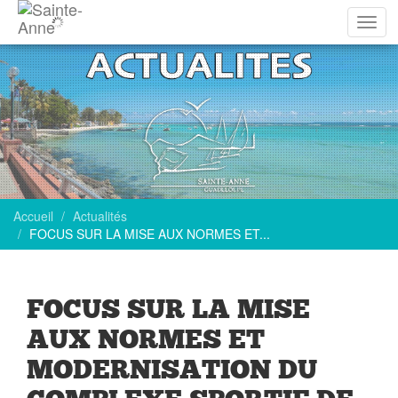
Affich
la
navig
Accueil
Actualités
FOCUS SUR LA MISE AUX NORMES ET...
FOCUS SUR LA MISE
AUX NORMES ET
MODERNISATION DU