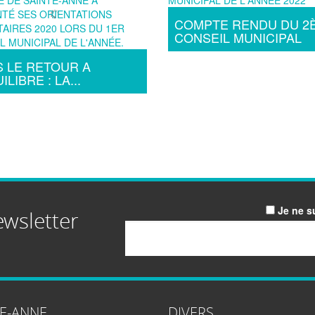
COMPTE RENDU DU 2
CONSEIL MUNICIPAL
 LE RETOUR A
ILIBRE : LA...
Je ne s
ewsletter
Email
TE-ANNE
DIVERS