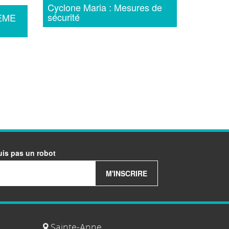
Cyclone Maria : Mesures de
sécurité
ÈME
uis pas un robot
M'INSCRIRE
Sainte-Anne