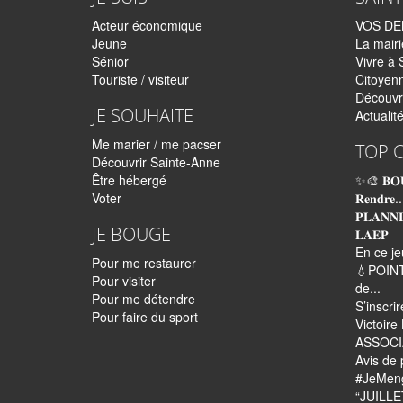
Acteur économique
VOS D
Jeune
La mairi
Sénior
Vivre à 
Touriste / visiteur
Citoyen
Découvr
JE SOUHAITE
Actualit
Me marier / me pacser
TOP 
Découvrir Sainte-Anne
Être hébergé
✨🎨 𝐁𝐎
Voter
𝐑𝐞𝐧𝐝𝐫𝐞..
𝐏𝐋𝐀𝐍𝐍
JE BOUGE
𝐋𝐀𝐄𝐏
En ce je
Pour me restaurer
💧POINT
Pour visiter
de...
Pour me détendre
S’inscri
Pour faire du sport
Victoir
ASSOCI
Avis de 
#JeMenga
“JUILLET