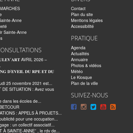
EMARCHES
Contact
e
Plan du site
Sainte-Anne
Mentions légales
neté
Accessibilité
ir Sainte-Anne
PRATIQUE
és
Agenda
CONSULTATIONS
Actualités
𝐋𝐄𝐕’𝐀𝐑𝐓 AVRIL 2026 –
Annuaire
.
Photos & vidéos
𝐍𝐆 𝐃’𝐄𝐕𝐄𝐈𝐋 𝐃𝐔 𝐑𝐏𝐄 𝐄𝐓 𝐃𝐔
Météo
Le Kiosque
udi 25 novembre 2021 est...
Plan de la ville
 DE SITUATION : Avez vous
SUIVEZ-NOUS
re dans les écoles de...
Suivre
Suivre
Suivre
Syndi
e BETCOUR
ATIONS : APPELS À PROJETS...
sur
sur
sur
tout
publicité pour une occupation...
Facebook
Instagram
Twitter
le
ge : un collectif associatif...
 À SAINTE-ANNE” , le rdv de...