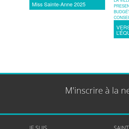
Miss Sainte-Anne 2025
VERS
L’ÉQU
M'inscrire à la n
JE SUIS
SAIN