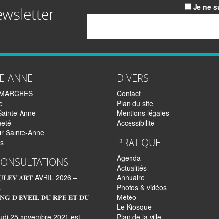
Je ne s
ewsletter
Email
TE-ANNE
DIVERS
EMARCHES
Contact
e
Plan du site
Sainte-Anne
Mentions légales
neté
Accessibilité
ir Sainte-Anne
PRATIQUE
és
Agenda
CONSULTATIONS
Actualités
𝐋𝐄𝐕’𝐀𝐑𝐓 AVRIL 2026 –
Annuaire
.
Photos & vidéos
𝐍𝐆 𝐃’𝐄𝐕𝐄𝐈𝐋 𝐃𝐔 𝐑𝐏𝐄 𝐄𝐓 𝐃𝐔
Météo
Le Kiosque
udi 25 novembre 2021 est...
Plan de la ville