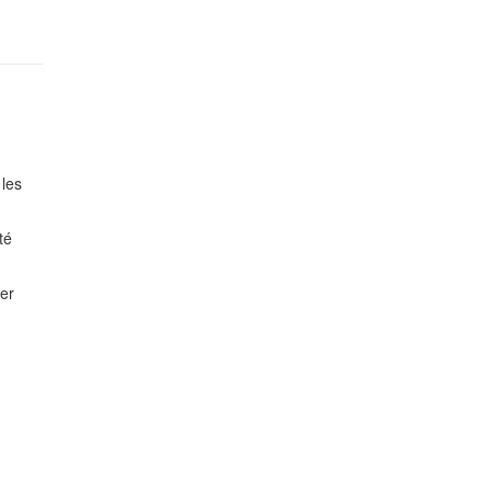
si
les
té
er