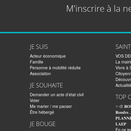
M'inscrire à la n
JE SUIS
SAIN
Acteur économique
VOS D
Famille
La mairi
Personne à mobilité réduite
Vivre à 
Association
Citoyen
Découvr
JE SOUHAITE
Actualit
Demander un acte d’état civil
TOP 
Voter
Me marier / me pacser
✨🎨 𝐁𝐎
Être hébergé
𝐑𝐞𝐧𝐝𝐫𝐞..
𝐏𝐋𝐀𝐍𝐍
JE BOUGE
𝐋𝐀𝐄𝐏
En ce je