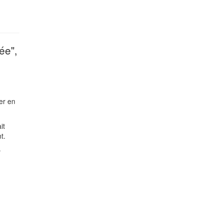
ée",
er en
it
t.
e