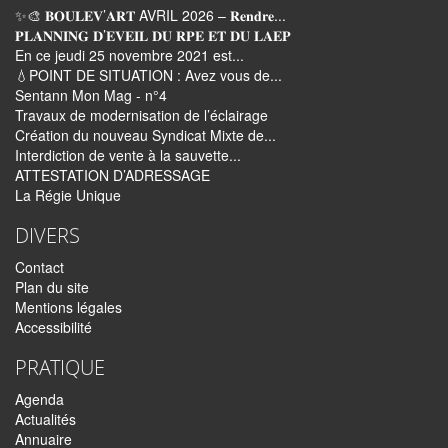
✨🎨 𝐁𝐎𝐔𝐋𝐄𝐕’𝐀𝐑𝐓 AVRIL 2026 – 𝐑𝐞𝐧𝐝𝐫𝐞...
𝐏𝐋𝐀𝐍𝐍𝐈𝐍𝐆 𝐃’𝐄𝐕𝐄𝐈𝐋 𝐃𝐔 𝐑𝐏𝐄 𝐄𝐓 𝐃𝐔 𝐋𝐀𝐄𝐏
En ce jeudi 25 novembre 2021 est...
💧POINT DE SITUATION : Avez vous de...
Sentann Mon Mag - n°4
Travaux de modernisation de l’éclairage
Création du nouveau Syndicat Mixte de...
Interdiction de vente à la sauvette...
ATTESTATION D’ADRESSAGE
La Régie Unique
DIVERS
Contact
Plan du site
Mentions légales
Accessibilité
PRATIQUE
Agenda
Actualités
Annuaire