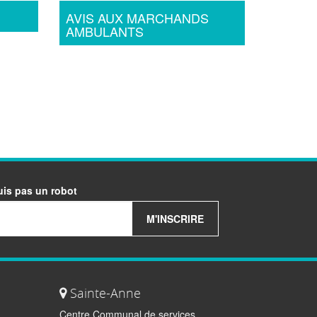
AVIS AUX MARCHANDS
AMBULANTS
uis pas un robot
M'INSCRIRE
Sainte-Anne
Centre Communal de services