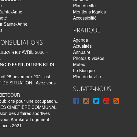
e
Plan du site
Sainte-Anne
Mentions légales
neté
Accessibilité
ir Sainte-Anne
PRATIQUE
és
Agenda
CONSULTATIONS
Actualités
𝐋𝐄𝐕’𝐀𝐑𝐓 AVRIL 2026 –
Annuaire
.
Photos & vidéos
𝐍𝐆 𝐃’𝐄𝐕𝐄𝐈𝐋 𝐃𝐔 𝐑𝐏𝐄 𝐄𝐓 𝐃𝐔
Météo
Le Kiosque
udi 25 novembre 2021 est...
Plan de la ville
 DE SITUATION : Avez vous
SUIVEZ-NOUS
e BETCOUR
Suivre
Suivre
Suivre
Syndi
publicité pour une occupation...
ES CIMETIÈRE COMMUNAL
sur
sur
sur
tout
on des affaires sportives
Facebook
Instagram
Twitter
le
vous Karukéra Logement
ences 2021
site