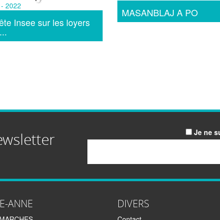
MASANBLAJ A PO
te Insee sur les loyers
...
Je ne s
ewsletter
Email
TE-ANNE
DIVERS
EMARCHES
Contact