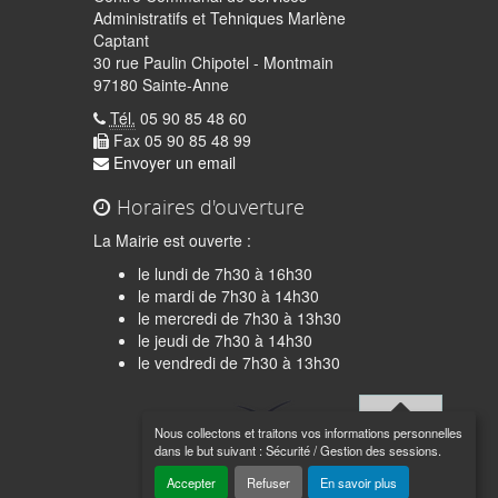
Administratifs et Tehniques Marlène
Captant
30 rue Paulin Chipotel - Montmain
97180 Sainte-Anne
Tél.
05 90 85 48 60
Fax 05 90 85 48 99
Envoyer un email
Horaires d'ouverture
La Mairie est ouverte :
le lundi de 7h30 à 16h30
le mardi de 7h30 à 14h30
le mercredi de 7h30 à 13h30
le jeudi de 7h30 à 14h30
quer
le vendredi de 7h30 à 13h30
Nous collectons et traitons vos informations personnelles
Haut de
dans le but suivant :
Sécurité / Gestion des sessions
.
page
Accepter
Refuser
En savoir plus