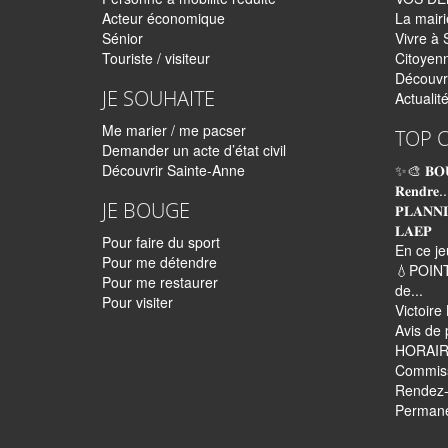
Acteur économique
La mairi
Sénior
Vivre à 
Touriste / visiteur
Citoyen
Découvr
JE SOUHAITE
Actualit
Me marier / me pacser
TOP 
Demander un acte d’état civil
Découvrir Sainte-Anne
✨🎨 𝐁𝐎
𝐑𝐞𝐧𝐝𝐫𝐞..
JE BOUGE
𝐏𝐋𝐀𝐍𝐍
𝐋𝐀𝐄𝐏
Pour faire du sport
En ce je
Pour me détendre
💧POINT
Pour me restaurer
de...
Pour visiter
Victoir
Avis de 
HORAIR
Commissi
Rendez-
Perman