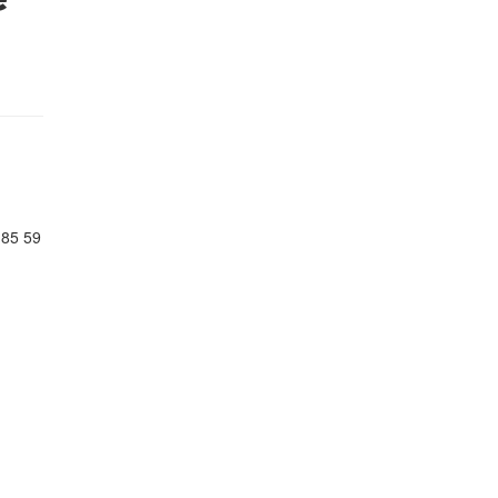
si
 85 59