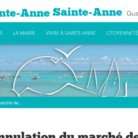
Sainte-Anne
Gua
S
LA MAIRIE
VIVRE À SAINTE-ANNE
CITOYENNET
arché de...
nulation du marché d