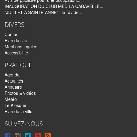
Avis de publicité pour une occupation...
INAUGURATION DU CLUB MED LA CARAVELLE...
“JUILLET À SAINTE-ANNE” , le rdv de...
DIVERS
Contact
Plan du site
Mentions légales
Accessibilité
PRATIQUE
Agenda
Actualités
Annuaire
Photos & vidéos
Météo
Le Kiosque
Plan de la ville
SUIVEZ-NOUS
Suivre
Suivre
Suivre
Syndiquer