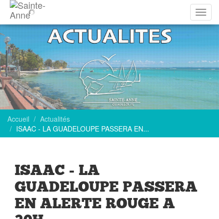
Affich
la
navig
Accueil
Actualités
ISAAC - LA GUADELOUPE PASSERA EN...
ISAAC - LA
GUADELOUPE PASSERA
EN ALERTE ROUGE A