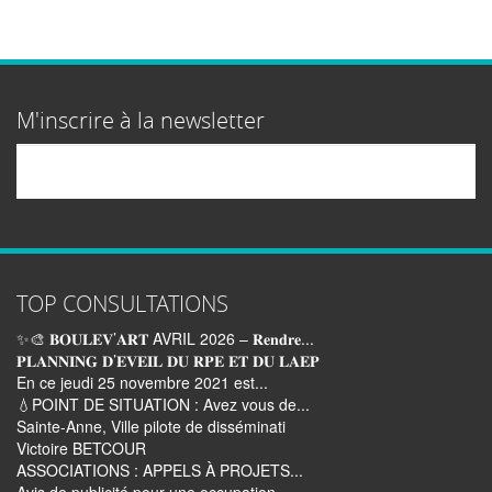
M'inscrire à la newsletter
Email
TOP CONSULTATIONS
✨🎨 𝐁𝐎𝐔𝐋𝐄𝐕’𝐀𝐑𝐓 AVRIL 2026 – 𝐑𝐞𝐧𝐝𝐫𝐞...
𝐏𝐋𝐀𝐍𝐍𝐈𝐍𝐆 𝐃’𝐄𝐕𝐄𝐈𝐋 𝐃𝐔 𝐑𝐏𝐄 𝐄𝐓 𝐃𝐔 𝐋𝐀𝐄𝐏
En ce jeudi 25 novembre 2021 est...
💧POINT DE SITUATION : Avez vous de...
Sainte-Anne, Ville pilote de disséminati
Victoire BETCOUR
ASSOCIATIONS : APPELS À PROJETS...