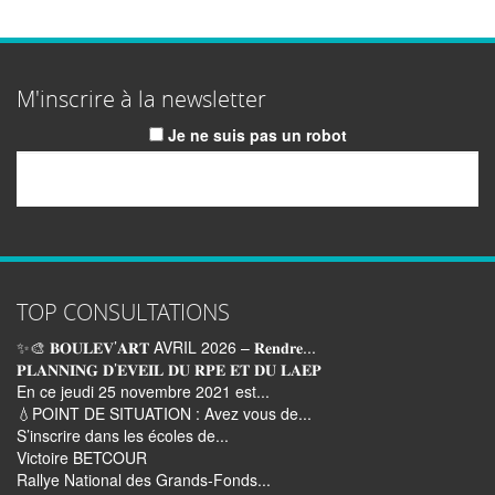
M'inscrire à la newsletter
Je ne suis pas un robot
Email
TOP CONSULTATIONS
✨🎨 𝐁𝐎𝐔𝐋𝐄𝐕’𝐀𝐑𝐓 AVRIL 2026 – 𝐑𝐞𝐧𝐝𝐫𝐞...
𝐏𝐋𝐀𝐍𝐍𝐈𝐍𝐆 𝐃’𝐄𝐕𝐄𝐈𝐋 𝐃𝐔 𝐑𝐏𝐄 𝐄𝐓 𝐃𝐔 𝐋𝐀𝐄𝐏
En ce jeudi 25 novembre 2021 est...
💧POINT DE SITUATION : Avez vous de...
S’inscrire dans les écoles de...
Victoire BETCOUR
Rallye National des Grands-Fonds...