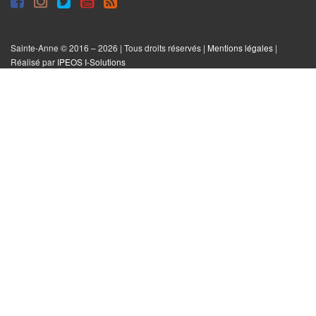
sur
sur
sur
tout
Facebook
Instagram
Twitter
le
Sainte-Anne © 2016 – 2026 | Tous droits réservés |
Mentions légales
|
|
Réalisé par
IPEOS I-Solutions
site
Réinitialiser
les
cookies