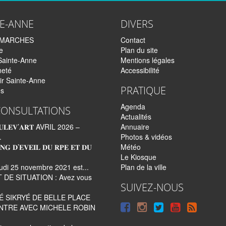
TE-ANNE
DIVERS
EMARCHES
Contact
e
Plan du site
Sainte-Anne
Mentions légales
neté
Accessibilité
ir Sainte-Anne
PRATIQUE
és
Agenda
CONSULTATIONS
Actualités
𝐋𝐄𝐕’𝐀𝐑𝐓 AVRIL 2026 –
Annuaire
.
Photos & vidéos
𝐍𝐆 𝐃’𝐄𝐕𝐄𝐈𝐋 𝐃𝐔 𝐑𝐏𝐄 𝐄𝐓 𝐃𝐔
Météo
Le Kiosque
udi 25 novembre 2021 est...
Plan de la ville
 DE SITUATION : Avez vous
SUIVEZ-NOUS
 SIKRYÉ DE BELLE PLACE
Suivre
Suivre
Suivre
Syndi
TRE AVEC MICHELE ROBIN
sur
sur
sur
tout