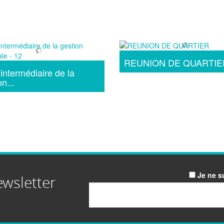
REUNION DE QUARTIE
 intermédiaire de la
n...
Je ne s
ewsletter
Email