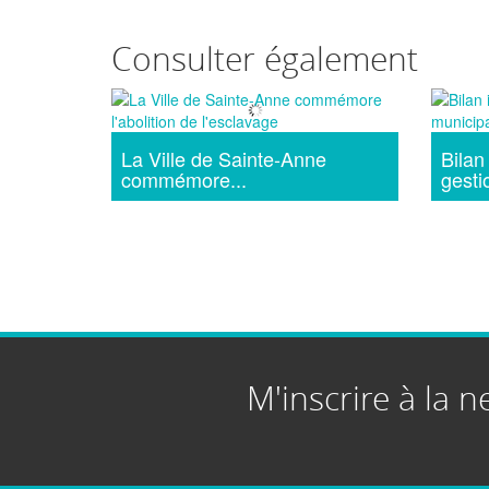
Consulter également
La Ville de Sainte-Anne
Bilan
commémore...
gestio
M'inscrire à la n