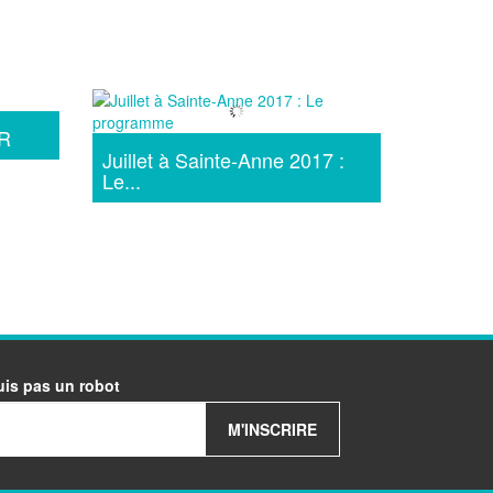
R
Juillet à Sainte-Anne 2017 :
Le...
uis pas un robot
M'INSCRIRE