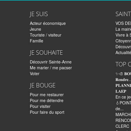
JE SUIS
SAIN
Acteur économique
VOS D
Jeune
La mairi
Touriste / visiteur
Vivre à 
Famille
Citoyen
Découvr
JE SOUHAITE
Actualit
Découvrir Sainte-Anne
TOP 
Me marier / me pacser
Voter
✨🎨 𝐁𝐎
𝐑𝐞𝐧𝐝𝐫𝐞..
JE BOUGE
𝐏𝐋𝐀𝐍𝐍
𝐋𝐀𝐄𝐏
Pour me restaurer
En ce je
Pour me détendre
💧POINT
Pour visiter
de...
Pour faire du sport
MARCHÉ
RENCON
CLERC