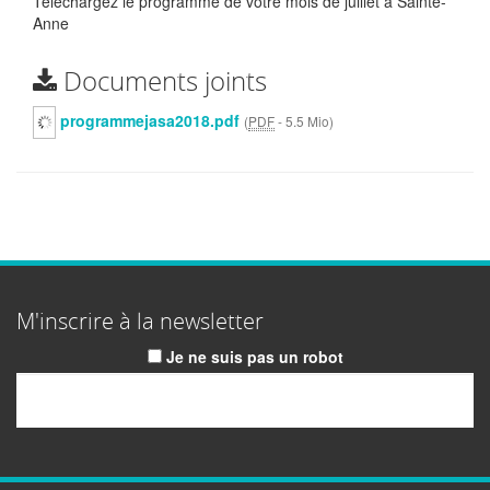
Téléchargez le programme de votre mois de juillet à Sainte-
Anne
Documents joints
programmejasa2018.pdf
(
PDF
-
5.5 Mio
)
M'inscrire à la newsletter
Je ne suis pas un robot
Email