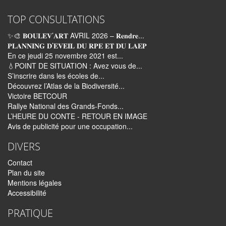
TOP CONSULTATIONS
✨🎨 𝐁𝐎𝐔𝐋𝐄𝐕’𝐀𝐑𝐓 AVRIL 2026 – 𝐑𝐞𝐧𝐝𝐫𝐞...
𝐏𝐋𝐀𝐍𝐍𝐈𝐍𝐆 𝐃’𝐄𝐕𝐄𝐈𝐋 𝐃𝐔 𝐑𝐏𝐄 𝐄𝐓 𝐃𝐔 𝐋𝐀𝐄𝐏
En ce jeudi 25 novembre 2021 est...
💧POINT DE SITUATION : Avez vous de...
S’inscrire dans les écoles de...
Découvrez l’Atlas de la Biodiversité...
Victoire BETCOUR
Rallye National des Grands-Fonds...
L’HEURE DU CONTE - RETOUR EN IMAGE
Avis de publicité pour une occupation...
DIVERS
Contact
Plan du site
Mentions légales
Accessibilité
PRATIQUE