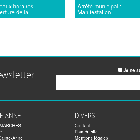
aux horaires
Arrêté municipal :
erture de la...
Manifestation...
Je ne s
ewsletter
Email
TE-ANNE
DIVERS
EMARCHES
Contact
e
Plan du site
Sainte-Anne
Mentions légales