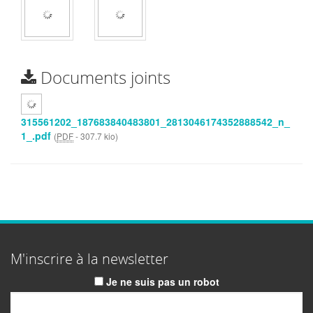
Documents joints
315561202_187683840483801_2813046174352888542_n_
1_.pdf
(
PDF
-
307.7 kio
)
M'inscrire à la newsletter
Je ne suis pas un robot
Email