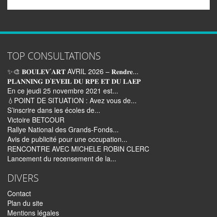
TOP CONSULTATIONS
✨🎨 𝐁𝐎𝐔𝐋𝐄𝐕’𝐀𝐑𝐓 AVRIL 2026 – 𝐑𝐞𝐧𝐝𝐫𝐞...
𝐏𝐋𝐀𝐍𝐍𝐈𝐍𝐆 𝐃’𝐄𝐕𝐄𝐈𝐋 𝐃𝐔 𝐑𝐏𝐄 𝐄𝐓 𝐃𝐔 𝐋𝐀𝐄𝐏
En ce jeudi 25 novembre 2021 est...
💧POINT DE SITUATION : Avez vous de...
S’inscrire dans les écoles de...
Victoire BETCOUR
Rallye National des Grands-Fonds...
Avis de publicité pour une occupation...
RENCONTRE AVEC MICHELE ROBIN CLERC
Lancement du recensement de la...
DIVERS
Contact
Plan du site
Mentions légales