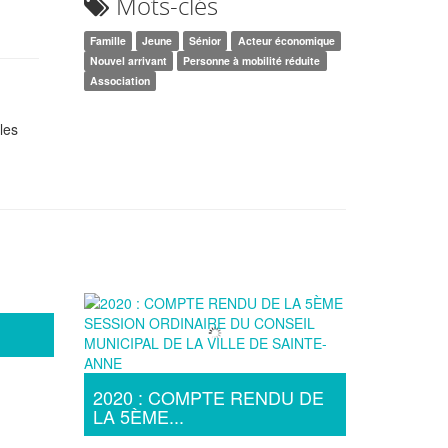
Mots-clés
si
Famille
Jeune
Sénior
Acteur économique
Nouvel arrivant
Personne à mobilité réduite
Association
les
2020 : COMPTE RENDU DE
LA 5ÈME...