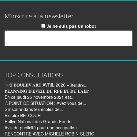
M'inscrire à la newsletter
Je ne suis pas un robot
Email
TOP CONSULTATIONS
✨🎨 𝐁𝐎𝐔𝐋𝐄𝐕’𝐀𝐑𝐓 AVRIL 2026 – 𝐑𝐞𝐧𝐝𝐫𝐞...
𝐏𝐋𝐀𝐍𝐍𝐈𝐍𝐆 𝐃’𝐄𝐕𝐄𝐈𝐋 𝐃𝐔 𝐑𝐏𝐄 𝐄𝐓 𝐃𝐔 𝐋𝐀𝐄𝐏
En ce jeudi 25 novembre 2021 est...
💧POINT DE SITUATION : Avez vous de...
S’inscrire dans les écoles de...
Victoire BETCOUR
Rallye National des Grands-Fonds...
Avis de publicité pour une occupation...
RENCONTRE AVEC MICHELE ROBIN CLERC