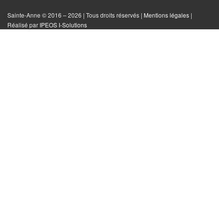
Facebook
Instagram
Twitter
le
Sainte-Anne © 2016 – 2026 | Tous droits réservés |
Mentions légales
|
|
Réalisé par
IPEOS I-Solutions
site
Réinitialiser
les
cookies