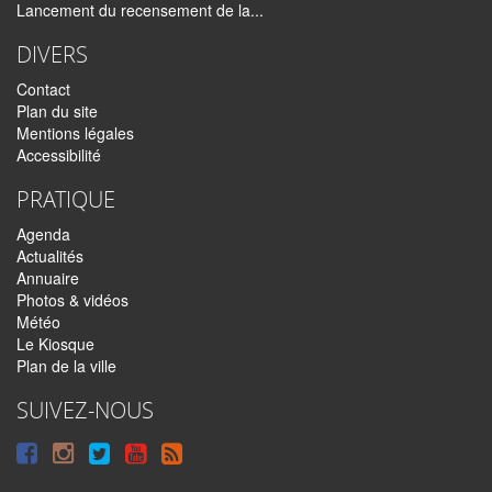
Lancement du recensement de la...
DIVERS
Contact
Plan du site
Mentions légales
Accessibilité
PRATIQUE
Agenda
Actualités
Annuaire
Photos & vidéos
Météo
Le Kiosque
Plan de la ville
SUIVEZ-NOUS
Suivre
Suivre
Suivre
Syndiquer
sur
sur
sur
tout