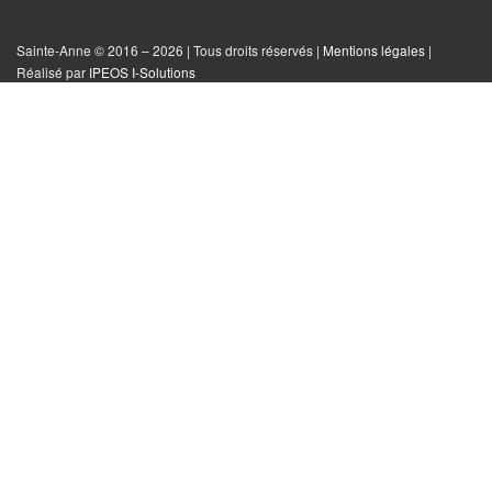
sur
sur
sur
tout
Facebook
Instagram
Twitter
le
Sainte-Anne © 2016 – 2026 | Tous droits réservés |
Mentions légales
|
|
Réalisé par
IPEOS I-Solutions
site
Réinitialiser
les
cookies