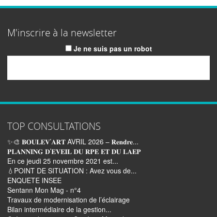
M'inscrire à la newsletter
Je ne suis pas un robot
Email
TOP CONSULTATIONS
✨🎨 𝐁𝐎𝐔𝐋𝐄𝐕’𝐀𝐑𝐓 AVRIL 2026 – 𝐑𝐞𝐧𝐝𝐫𝐞...
𝐏𝐋𝐀𝐍𝐍𝐈𝐍𝐆 𝐃’𝐄𝐕𝐄𝐈𝐋 𝐃𝐔 𝐑𝐏𝐄 𝐄𝐓 𝐃𝐔 𝐋𝐀𝐄𝐏
En ce jeudi 25 novembre 2021 est...
💧POINT DE SITUATION : Avez vous de...
ENQUETE INSEE
Sentann Mon Mag - n°4
Travaux de modernisation de l’éclairage
Bilan intermédiaire de la gestion...