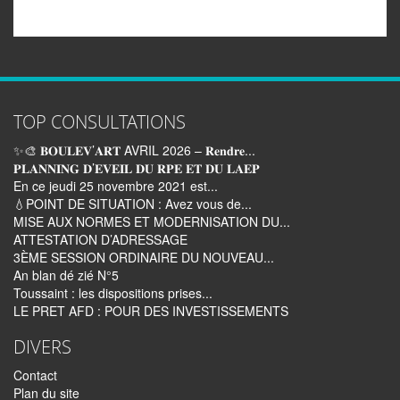
Email
TOP CONSULTATIONS
✨🎨 𝐁𝐎𝐔𝐋𝐄𝐕’𝐀𝐑𝐓 AVRIL 2026 – 𝐑𝐞𝐧𝐝𝐫𝐞...
𝐏𝐋𝐀𝐍𝐍𝐈𝐍𝐆 𝐃’𝐄𝐕𝐄𝐈𝐋 𝐃𝐔 𝐑𝐏𝐄 𝐄𝐓 𝐃𝐔 𝐋𝐀𝐄𝐏
En ce jeudi 25 novembre 2021 est...
💧POINT DE SITUATION : Avez vous de...
MISE AUX NORMES ET MODERNISATION DU...
ATTESTATION D’ADRESSAGE
3ÈME SESSION ORDINAIRE DU NOUVEAU...
An blan dé zié N°5
Toussaint : les dispositions prises...
LE PRET AFD : POUR DES INVESTISSEMENTS
DIVERS
Contact
Plan du site