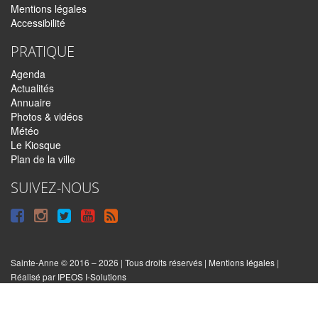
Mentions légales
Accessibilité
PRATIQUE
Agenda
Actualités
Annuaire
Photos & vidéos
Météo
Le Kiosque
Plan de la ville
SUIVEZ-NOUS
Suivre
Suivre
Suivre
Syndiquer
sur
sur
sur
tout
Facebook
Instagram
Twitter
le
Sainte-Anne © 2016 – 2026 | Tous droits réservés |
Mentions légales
|
|
Réalisé par
IPEOS I-Solutions
site
Réinitialiser
les
cookies