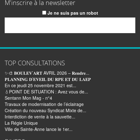
M'inscrire à la newsletter
Je ne suis pas un robot
Email
TOP CONSULTATIONS
✨🎨 𝐁𝐎𝐔𝐋𝐄𝐕’𝐀𝐑𝐓 AVRIL 2026 – 𝐑𝐞𝐧𝐝𝐫𝐞...
𝐏𝐋𝐀𝐍𝐍𝐈𝐍𝐆 𝐃’𝐄𝐕𝐄𝐈𝐋 𝐃𝐔 𝐑𝐏𝐄 𝐄𝐓 𝐃𝐔 𝐋𝐀𝐄𝐏
En ce jeudi 25 novembre 2021 est...
💧POINT DE SITUATION : Avez vous de...
Sentann Mon Mag - n°4
Travaux de modernisation de l’éclairage
Création du nouveau Syndicat Mixte de...
Interdiction de vente à la sauvette...
La Régie Unique
Ville de Sainte-Anne lance le 1er...