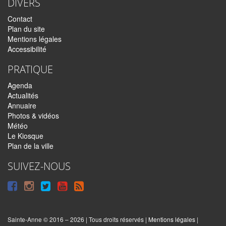
DIVERS
Contact
Plan du site
Mentions légales
Accessibilité
PRATIQUE
Agenda
Actualités
Annuaire
Photos & vidéos
Météo
Le Kiosque
Plan de la ville
SUIVEZ-NOUS
Suivre
Suivre
Suivre
Syndiquer
sur
sur
sur
tout
Facebook
Instagram
Twitter
le
Sainte-Anne © 2016 – 2026 | Tous droits réservés |
Mentions légales
|