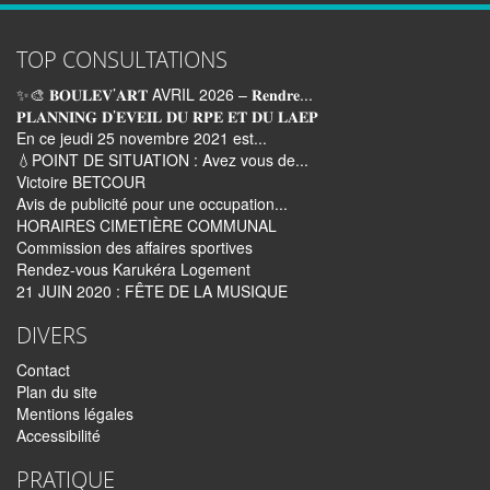
TOP CONSULTATIONS
✨🎨 𝐁𝐎𝐔𝐋𝐄𝐕’𝐀𝐑𝐓 AVRIL 2026 – 𝐑𝐞𝐧𝐝𝐫𝐞...
𝐏𝐋𝐀𝐍𝐍𝐈𝐍𝐆 𝐃’𝐄𝐕𝐄𝐈𝐋 𝐃𝐔 𝐑𝐏𝐄 𝐄𝐓 𝐃𝐔 𝐋𝐀𝐄𝐏
En ce jeudi 25 novembre 2021 est...
💧POINT DE SITUATION : Avez vous de...
Victoire BETCOUR
Avis de publicité pour une occupation...
HORAIRES CIMETIÈRE COMMUNAL
Commission des affaires sportives
Rendez-vous Karukéra Logement
21 JUIN 2020 : FÊTE DE LA MUSIQUE
DIVERS
Contact
Plan du site
Mentions légales
Accessibilité
PRATIQUE