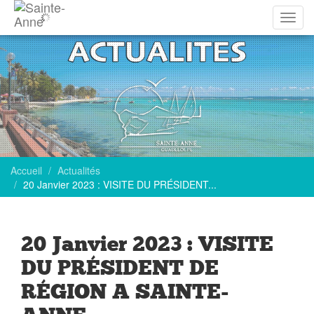
Affich
la
navig
Accueil
Actualités
20 Janvier 2023 : VISITE DU PRÉSIDENT...
20 Janvier 2023 : VISITE
DU PRÉSIDENT DE
RÉGION A SAINTE-