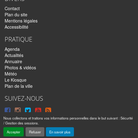
Contact
Plan du site
Mentions légales
Accessibilité
PRATIQUE
Agenda
Actualités
Annuaire
Photos & vidéos
Météo
Le Kiosque
Plan de la ville
SUIVEZ-NOUS
Suivre
Suivre
Suivre
Syndiquer
sur
sur
sur
tout
Nous collectons et traitons vos informations personnelles dans le but suivant :
Sécurité
/ Gestion des sessions
.
Facebook
Instagram
Twitter
le
Sainte-Anne © 2016 – 2026 | Tous droits réservés |
Mentions légales
|
Accepter
Refuser
En savoir plus
|
Réalisé par
IPEOS I-Solutions