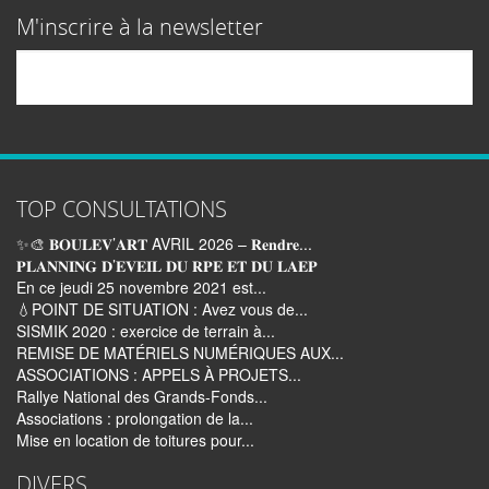
M'inscrire à la newsletter
Email
TOP CONSULTATIONS
✨🎨 𝐁𝐎𝐔𝐋𝐄𝐕’𝐀𝐑𝐓 AVRIL 2026 – 𝐑𝐞𝐧𝐝𝐫𝐞...
𝐏𝐋𝐀𝐍𝐍𝐈𝐍𝐆 𝐃’𝐄𝐕𝐄𝐈𝐋 𝐃𝐔 𝐑𝐏𝐄 𝐄𝐓 𝐃𝐔 𝐋𝐀𝐄𝐏
En ce jeudi 25 novembre 2021 est...
💧POINT DE SITUATION : Avez vous de...
SISMIK 2020 : exercice de terrain à...
REMISE DE MATÉRIELS NUMÉRIQUES AUX...
ASSOCIATIONS : APPELS À PROJETS...
Rallye National des Grands-Fonds...
Associations : prolongation de la...
Mise en location de toitures pour...
DIVERS