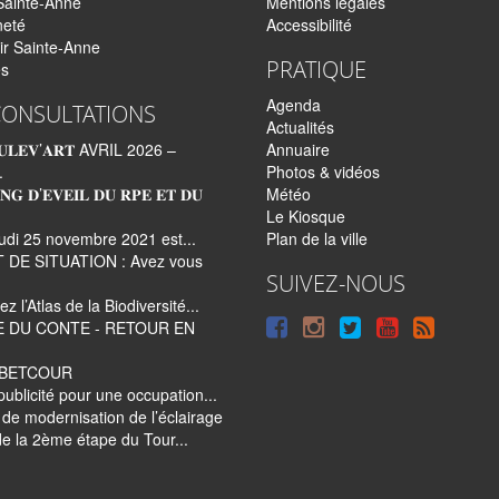
Sainte-Anne
Mentions légales
neté
Accessibilité
ir Sainte-Anne
PRATIQUE
és
Agenda
CONSULTATIONS
Actualités
𝐋𝐄𝐕’𝐀𝐑𝐓 AVRIL 2026 –
Annuaire
.
Photos & vidéos
𝐍𝐆 𝐃’𝐄𝐕𝐄𝐈𝐋 𝐃𝐔 𝐑𝐏𝐄 𝐄𝐓 𝐃𝐔
Météo
Le Kiosque
udi 25 novembre 2021 est...
Plan de la ville
 DE SITUATION : Avez vous
SUIVEZ-NOUS
z l’Atlas de la Biodiversité...
Suivre
Suivre
Suivre
Syndi
E DU CONTE - RETOUR EN
sur
sur
sur
tout
e BETCOUR
Facebook
Instagram
Twitter
le
publicité pour une occupation...
de modernisation de l’éclairage
site
e la 2ème étape du Tour...