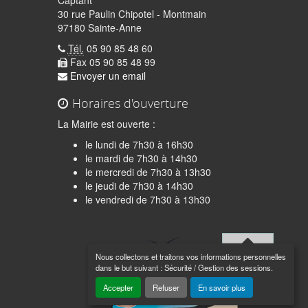
30 rue Paulin Chipotel - Montmain
97180 Sainte-Anne
Tél.
05 90 85 48 60
Fax 05 90 85 48 99
Envoyer un email
Horaires d'ouverture
La Mairie est ouverte :
le lundi de 7h30 à 16h30
le mardi de 7h30 à 14h30
le mercredi de 7h30 à 13h30
le jeudi de 7h30 à 14h30
quer
le vendredi de 7h30 à 13h30
Nous collectons et traitons vos informations personnelles
Haut de
dans le but suivant :
Sécurité / Gestion des sessions
.
page
Accepter
Refuser
En savoir plus