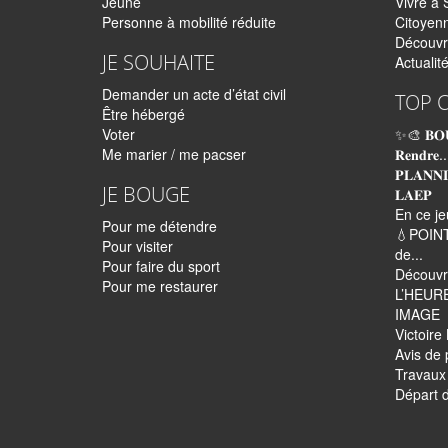
Jeune
Vivre à 
Personne à mobilité réduite
Citoyen
Découvr
JE SOUHAITE
Actualit
Demander un acte d’état civil
TOP 
Être hébergé
Voter
✨🎨 𝐁𝐎
Me marier / me pacser
𝐑𝐞𝐧𝐝𝐫𝐞..
𝐏𝐋𝐀𝐍𝐍
JE BOUGE
𝐋𝐀𝐄𝐏
En ce je
Pour me détendre
💧POINT
Pour visiter
de...
Pour faire du sport
Découvre
Pour me restaurer
L’HEUR
IMAGE
Victoir
Avis de 
Travaux 
Départ d