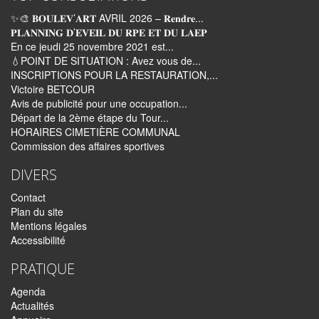
✨🎨 𝐁𝐎𝐔𝐋𝐄𝐕’𝐀𝐑𝐓 AVRIL 2026 – 𝐑𝐞𝐧𝐝𝐫𝐞...
𝐏𝐋𝐀𝐍𝐍𝐈𝐍𝐆 𝐃’𝐄𝐕𝐄𝐈𝐋 𝐃𝐔 𝐑𝐏𝐄 𝐄𝐓 𝐃𝐔 𝐋𝐀𝐄𝐏
En ce jeudi 25 novembre 2021 est...
💧POINT DE SITUATION : Avez vous de...
INSCRIPTIONS POUR LA RESTAURATION,...
Victoire BETCOUR
Avis de publicité pour une occupation...
Départ de la 2ème étape du Tour...
HORAIRES CIMETIÈRE COMMUNAL
Commission des affaires sportives
DIVERS
Contact
Plan du site
Mentions légales
Accessibilité
PRATIQUE
Agenda
Actualités