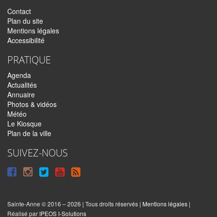
Contact
Plan du site
Mentions légales
Accessibilité
PRATIQUE
Agenda
Actualités
Annuaire
Photos & vidéos
Météo
Le Kiosque
Plan de la ville
SUIVEZ-NOUS
Suivre
Suivre
Suivre
Syndiquer
sur
sur
sur
tout
Facebook
Instagram
Twitter
le
Sainte-Anne © 2016 – 2026 | Tous droits réservés |
Mentions légales
|
|
Réalisé par
IPEOS I-Solutions