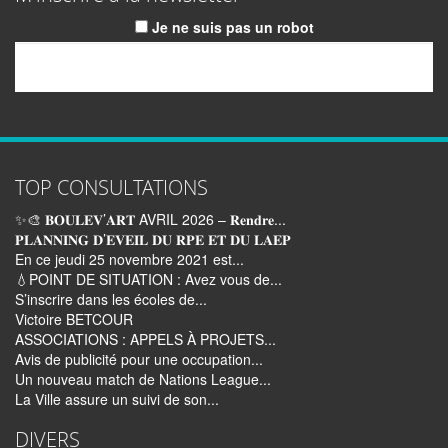
Je ne suis pas un robot
Email
TOP CONSULTATIONS
✨🎨 𝐁𝐎𝐔𝐋𝐄𝐕’𝐀𝐑𝐓 AVRIL 2026 – 𝐑𝐞𝐧𝐝𝐫𝐞...
𝐏𝐋𝐀𝐍𝐍𝐈𝐍𝐆 𝐃’𝐄𝐕𝐄𝐈𝐋 𝐃𝐔 𝐑𝐏𝐄 𝐄𝐓 𝐃𝐔 𝐋𝐀𝐄𝐏
En ce jeudi 25 novembre 2021 est...
💧POINT DE SITUATION : Avez vous de...
S’inscrire dans les écoles de...
Victoire BETCOUR
ASSOCIATIONS : APPELS À PROJETS...
Avis de publicité pour une occupation...
Un nouveau match de Nations League...
La Ville assure un suivi de son...
DIVERS