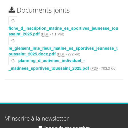
Documents joints
fiche_d_inscription_matine_es_sportives_jeunesse_tou
ssaint_2025.pdf
(
PDF
-
1.1 Mio
)
re_glement_inte_rieur_matine_es_sportives_jeunesse_t
oussaint_2025.docx.pdf
(
PDF
-
272 kio
)
planning_d_activites_individuel_-
_matinees_sportives_toussaint_2025.pdf
(
PDF
-
703.3 kio
)
M'inscrire à la newsletter
Je ne suis pas un robot