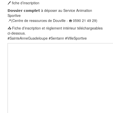
🖊️ fiche d’inscription
𝗗𝗼𝘀𝘀𝗶𝗲𝗿 𝗰𝗼𝗺𝗽𝗹𝗲𝘁 à déposer au Service Animation
Sportive
📍(Centre de ressources de Douville - ☎️ 0590 21 49 29)
📥 Fiche d’inscription et règlement intérieur téléchargeables
ci-dessous.
#SainteAnneGuadeloupe #Sentann #VilleSportive