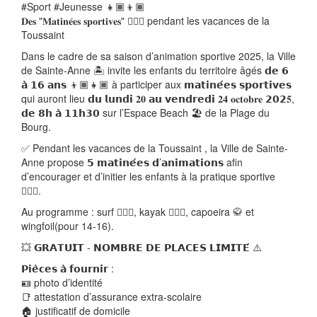
#Sport #Jeunesse 👧🏾👦🏾
𝐃𝐞𝐬 "𝐌𝐚𝐭𝐢𝐧𝐞́𝐞𝐬 𝐬𝐩𝐨𝐫𝐭𝐢𝐯𝐞𝐬" 🏄🏾‍♂️ pendant les vacances de la
Toussaint
Dans le cadre de sa saison d’animation sportive 2025, la Ville
de Sainte-Anne 🏝️ invite les enfants du territoire âgés 𝗱𝗲 𝟲
𝗮̀ 𝟭𝟲 𝗮𝗻𝘀 👦🏾👧🏾 à participer aux 𝗺𝗮𝘁𝗶𝗻𝗲́𝗲𝘀 𝘀𝗽𝗼𝗿𝘁𝗶𝘃𝗲𝘀
qui auront lieu 𝗱𝘂 𝗹𝘂𝗻𝗱𝗶 𝟐𝟎 𝗮𝘂 𝘃𝗲𝗻𝗱𝗿𝗲𝗱𝗶 𝟐𝟒 𝐨𝐜𝐭𝐨𝐛𝐫𝐞 𝟮𝟬𝟮𝟓,
𝗱𝗲 𝟴𝗵 𝗮̀ 𝟭𝟭𝗵𝟯𝟬 sur l’Espace Beach 🏖️ de la Plage du
Bourg.
✅ Pendant les vacances de la Toussaint , la Ville de Sainte-
Anne propose 𝟱 𝗺𝗮𝘁𝗶𝗻𝗲́𝗲𝘀 𝗱’𝗮𝗻𝗶𝗺𝗮𝘁𝗶𝗼𝗻𝘀 afin
d’encourager et d’initier les enfants à la pratique sportive
🤸🏾‍♀️.
Au programme : surf 🏄🏾‍♀️, kayak 🚣🏾‍♀️, capoeira 🥋 et
wingfoil(pour 14-16).
💥 𝗚𝗥𝗔𝗧𝗨𝗜𝗧 - 𝗡𝗢𝗠𝗕𝗥𝗘 𝗗𝗘 𝗣𝗟𝗔𝗖𝗘𝗦 𝗟𝗜𝗠𝗜𝗧𝗘́ ⚠️
𝗣𝗶𝗲̀𝗰𝗲𝘀 𝗮̀ 𝗳𝗼𝘂𝗿𝗻𝗶𝗿 :
🪪 photo d’identité
📑 attestation d’assurance extra-scolaire
🏠 justificatif de domicile