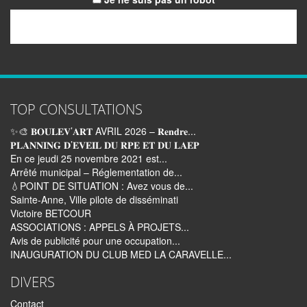
Email
TOP CONSULTATIONS
✨🎨 𝐁𝐎𝐔𝐋𝐄𝐕’𝐀𝐑𝐓 AVRIL 2026 – 𝐑𝐞𝐧𝐝𝐫𝐞...
𝐏𝐋𝐀𝐍𝐍𝐈𝐍𝐆 𝐃’𝐄𝐕𝐄𝐈𝐋 𝐃𝐔 𝐑𝐏𝐄 𝐄𝐓 𝐃𝐔 𝐋𝐀𝐄𝐏
En ce jeudi 25 novembre 2021 est...
Arrêté municipal – Réglementation de...
💧POINT DE SITUATION : Avez vous de...
Sainte-Anne, Ville pilote de disséminati
Victoire BETCOUR
ASSOCIATIONS : APPELS À PROJETS...
Avis de publicité pour une occupation...
INAUGURATION DU CLUB MED LA CARAVELLE...
DIVERS
Contact