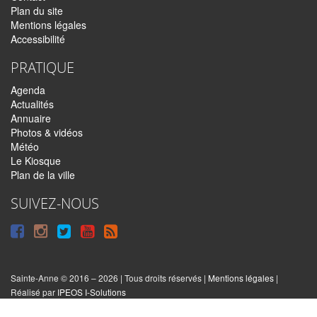
Plan du site
Mentions légales
Accessibilité
PRATIQUE
Agenda
Actualités
Annuaire
Photos & vidéos
Météo
Le Kiosque
Plan de la ville
SUIVEZ-NOUS
Suivre
Suivre
Suivre
Syndiquer
sur
sur
sur
tout
Facebook
Instagram
Twitter
le
Sainte-Anne © 2016 – 2026 | Tous droits réservés |
Mentions légales
|
|
Réalisé par
IPEOS I-Solutions
site
Réinitialiser
les