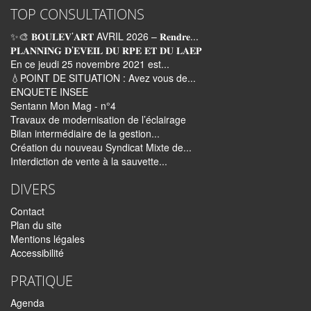
TOP CONSULTATIONS
✨🎨 𝐁𝐎𝐔𝐋𝐄𝐕’𝐀𝐑𝐓 AVRIL 2026 – 𝐑𝐞𝐧𝐝𝐫𝐞...
𝐏𝐋𝐀𝐍𝐍𝐈𝐍𝐆 𝐃’𝐄𝐕𝐄𝐈𝐋 𝐃𝐔 𝐑𝐏𝐄 𝐄𝐓 𝐃𝐔 𝐋𝐀𝐄𝐏
En ce jeudi 25 novembre 2021 est...
💧POINT DE SITUATION : Avez vous de...
ENQUETE INSEE
Sentann Mon Mag - n°4
Travaux de modernisation de l’éclairage
Bilan intermédiaire de la gestion...
Création du nouveau Syndicat Mixte de...
Interdiction de vente à la sauvette...
DIVERS
Contact
Plan du site
Mentions légales
Accessibilité
PRATIQUE
Agenda