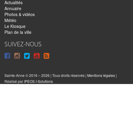
Actualités
Annuaire
Photos & vidéos
Météo
Le Kiosque
Plan de la ville
SUIVEZ-NOUS
Suivre
Suivre
Suivre
Syndiquer
sur
sur
sur
tout
Facebook
Instagram
Twitter
le
Sainte-Anne © 2016 – 2026 | Tous droits réservés |
Mentions légales
|
|
Réalisé par
IPEOS I-Solutions
site
Réinitialiser
les
cookies