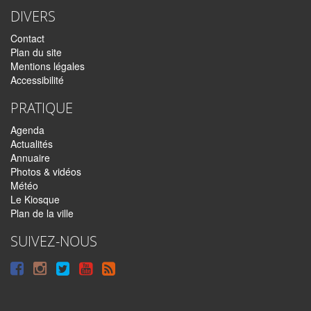
DIVERS
Contact
Plan du site
Mentions légales
Accessibilité
PRATIQUE
Agenda
Actualités
Annuaire
Photos & vidéos
Météo
Le Kiosque
Plan de la ville
SUIVEZ-NOUS
Suivre
Suivre
Suivre
Syndiquer
sur
sur
sur
tout