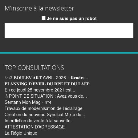
M'inscrire à la newsletter
Je ne suis pas un robot
Email
TOP CONSULTATIONS
✨🎨 𝐁𝐎𝐔𝐋𝐄𝐕’𝐀𝐑𝐓 AVRIL 2026 – 𝐑𝐞𝐧𝐝𝐫𝐞...
𝐏𝐋𝐀𝐍𝐍𝐈𝐍𝐆 𝐃’𝐄𝐕𝐄𝐈𝐋 𝐃𝐔 𝐑𝐏𝐄 𝐄𝐓 𝐃𝐔 𝐋𝐀𝐄𝐏
En ce jeudi 25 novembre 2021 est...
💧POINT DE SITUATION : Avez vous de...
Sentann Mon Mag - n°4
Travaux de modernisation de l’éclairage
Création du nouveau Syndicat Mixte de...
Interdiction de vente à la sauvette...
ATTESTATION D’ADRESSAGE
La Régie Unique