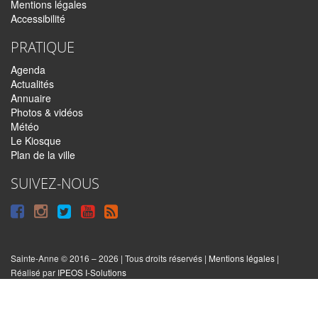
Mentions légales
Accessibilité
PRATIQUE
Agenda
Actualités
Annuaire
Photos & vidéos
Météo
Le Kiosque
Plan de la ville
SUIVEZ-NOUS
Suivre
Suivre
Suivre
Syndiquer
sur
sur
sur
tout
Facebook
Instagram
Twitter
le
Sainte-Anne © 2016 – 2026 | Tous droits réservés |
Mentions légales
|
|
Réalisé par
IPEOS I-Solutions
site
Réinitialiser
les
cookies