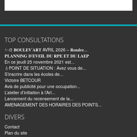
TOP CONSULTATIONS
✨🎨 𝐁𝐎𝐔𝐋𝐄𝐕’𝐀𝐑𝐓 AVRIL 2026 – 𝐑𝐞𝐧𝐝𝐫𝐞...
𝐏𝐋𝐀𝐍𝐍𝐈𝐍𝐆 𝐃’𝐄𝐕𝐄𝐈𝐋 𝐃𝐔 𝐑𝐏𝐄 𝐄𝐓 𝐃𝐔 𝐋𝐀𝐄𝐏
En ce jeudi 25 novembre 2021 est...
💧POINT DE SITUATION : Avez vous de...
S’inscrire dans les écoles de...
Victoire BETCOUR
Avis de publicité pour une occupation...
L’atelier d’initiation à l’Art...
Lancement du recensement de la...
AMENAGEMENT DES HORAIRES DES POINTS...
DIVERS
Contact
Plan du site