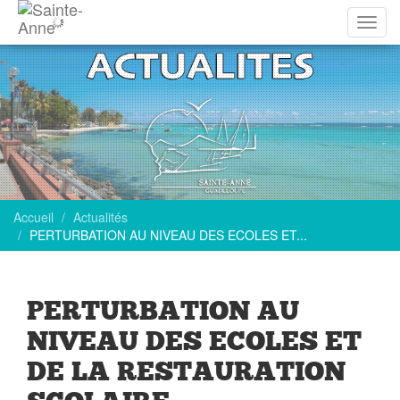
Affich
la
navig
Accueil
Actualités
PERTURBATION AU NIVEAU DES ECOLES ET...
PERTURBATION AU
NIVEAU DES ECOLES ET
DE LA RESTAURATION