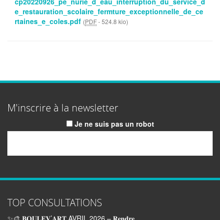
cp20220926_pe_nurie_d_eau_interruption_du_service_d
e_restauration_scolaire_fermture_exceptionnelle_de_ce
rtaines_e_coles.pdf
(
PDF
-
524.8 kio
)
M'inscrire à la newsletter
Je ne suis pas un robot
Email
TOP CONSULTATIONS
✨🎨 𝐁𝐎𝐔𝐋𝐄𝐕’𝐀𝐑𝐓 AVRIL 2026 – 𝐑𝐞𝐧𝐝𝐫𝐞...