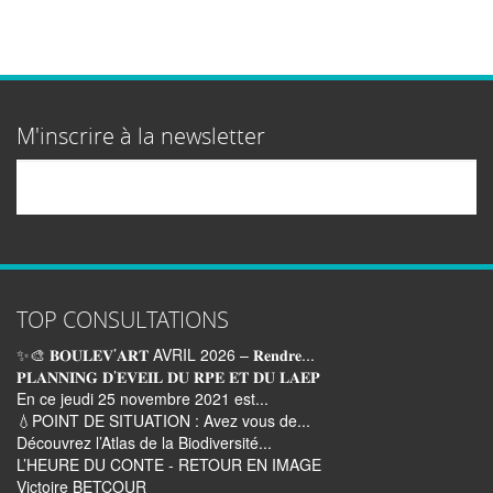
M'inscrire à la newsletter
Email
TOP CONSULTATIONS
✨🎨 𝐁𝐎𝐔𝐋𝐄𝐕’𝐀𝐑𝐓 AVRIL 2026 – 𝐑𝐞𝐧𝐝𝐫𝐞...
𝐏𝐋𝐀𝐍𝐍𝐈𝐍𝐆 𝐃’𝐄𝐕𝐄𝐈𝐋 𝐃𝐔 𝐑𝐏𝐄 𝐄𝐓 𝐃𝐔 𝐋𝐀𝐄𝐏
En ce jeudi 25 novembre 2021 est...
💧POINT DE SITUATION : Avez vous de...
Découvrez l’Atlas de la Biodiversité...
L’HEURE DU CONTE - RETOUR EN IMAGE
Victoire BETCOUR