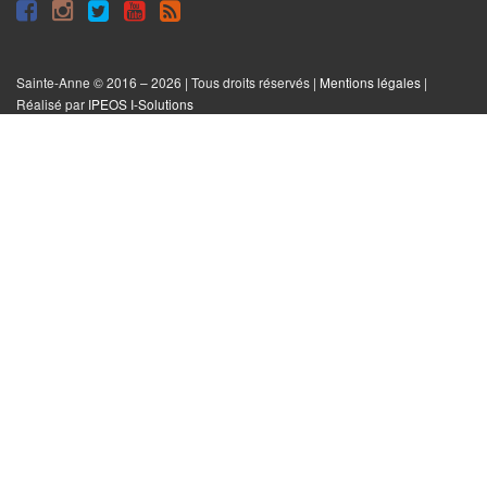
Suivre
Suivre
Suivre
Syndiquer
sur
sur
sur
tout
Facebook
Instagram
Twitter
le
Sainte-Anne © 2016 – 2026 | Tous droits réservés |
Mentions légales
|
|
Réalisé par
IPEOS I-Solutions
site
Réinitialiser
les
cookies